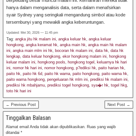
berpeluang besar muncul malam ini. Kemahiran mereka tidak
hanya dalam menganalisis data, serta dalam menafsirkan
syair Sydney yang seringkali mengandung simbol atau kode
tersembunyi yang mewakili angka keberuntungan.
Updated: Mei 30, 2026 — 11:45 pm
Tag:
angka jitu hk malam ini
,
angka keluar hk
,
angka keluar
hongkong
,
angka keramat hk
,
angka main hk
,
angka main hk malam
ini
,
angka main mlm ini hk
,
bocoran hk malam ini
,
data hk
,
data hk
lengkap
,
data keluar hongkong
,
ekor hongkong malam ini
,
hongkong
keluar malam ini
,
hongkong pools
,
hongkong togel
,
keluarnya hk hari
ini
,
nomor hk hari ini
,
nomor hongkong
,
p?ediksi hk
,
paito harian hk
,
paito hk
,
paito hk 6d
,
paito hk warna
,
paito hongkong
,
paito warna hk
,
paito warna hongkong
,
pengeluaran hk mlm ini
,
prediksi hk malam ini
,
prediksi hk mbahjamu
,
prediksi togel hongkong
,
sya�r hk
,
togel hkg
,
toto hk hari ini
← Previous Post
Next Post →
Tinggalkan Balasan
Alamat email Anda tidak akan dipublikasikan.
Ruas yang wajib
ditandai
*