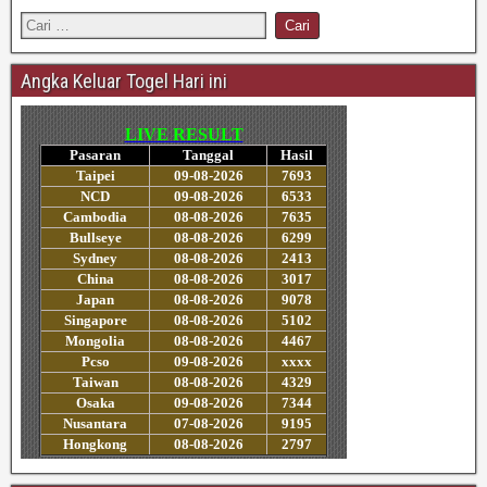
Angka Keluar Togel Hari ini