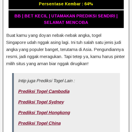
Persentase Kembar : 64%
BB | BET KECIL | UTAMAKAN PREDIKSI SENDIRI |
SELAMAT MENCOBA
Buat kamu yang doyan nebak-nebak angka, togel
Singapore udah nggak asing lagi. Ini tuh salah satu jenis judi
angka yang populer banget, terutama di Asia. Pengundiannya
resmi, jadi nggak meragukan. Tapi tetep ya, kamu harus pinter
milih situs yang aman biar nggak dirugikan!
Intip juga Prediksi Togel Lain :
Prediksi Togel Cambodia
Prediksi Togel Sydney
Prediksi Togel Hongkong
Prediksi Togel China