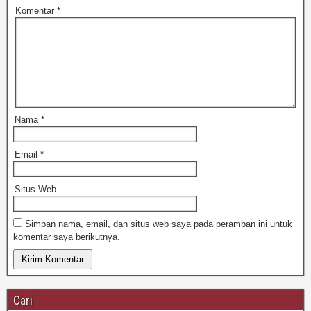
Komentar
*
Nama
*
Email
*
Situs Web
Simpan nama, email, dan situs web saya pada peramban ini untuk
komentar saya berikutnya.
Cari