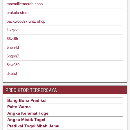
macmillermerch shop
orakolo store
packwoodsxruntz shop
1lkgvk
66vt6h
6heh4d
6hgph7
8cw989
dkbtcl
PREDIKTOR TERPERCAYA
Bang Bona Prediksi
Paito Warna
Angka Keramat Togel
Angka Mistik Togel
Prediksi Togel Mbah Jamu