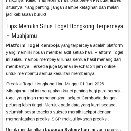
risikonya. Kalau mau lebih aman, bisa pake VPN buat akses
situsnya. Yang penting, jangan sampe ketagihan dan malah
jadi kebiasaan buruk!
Tips Memilih Situs Togel Hongkong Terpercaya
– Mbahjamu
Platform Togel Kamboja
yang terpercaya adalah platform
yang memiliki ribuan member aktif setiap hari. Platform Togel
ini selalu mampu membayar lunas semua hasil menang dari
membernya. Tersedia juga layanan livechat 24 jam online
untuk membantu semua kesulitan membernya.
Prediksi Togel Hongkong Hari Minggu 01 Juni 2026
Mbahjamu Hal ini merupakan kunci penting bagi para pemain
togel yang ingin memenangkan jackpot Cambodia dengan
peluang lebih tinggi. Merujuk pada data yang kami pegang,
sejumlah besar togelers sukses meraih jackpot dengan
memanfaatkan prediksi SGP melalui layanan prediksi.
Untuk mendapatkan
bocoran Sydney hari ini
yang presisi,