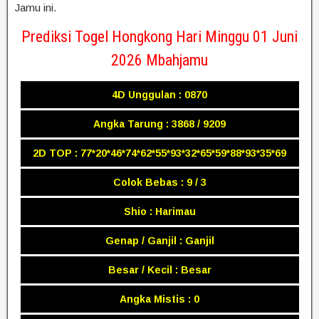
Jamu ini.
Prediksi Togel Hongkong Hari Minggu 01 Juni
2026 Mbahjamu
4D Unggulan : 0870
Angka Tarung : 3868 / 9209
2D TOP : 77*20*46*74*62*55*93*32*65*59*88*93*35*69
Colok Bebas : 9 / 3
Shio : Harimau
Genap / Ganjil : Ganjil
Besar / Kecil : Besar
Angka Mistis : 0