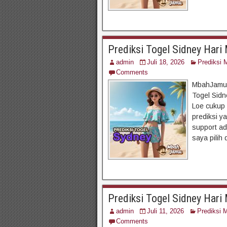
Prediksi Togel Sidney Hari
admin
Juli 18, 2026
Prediksi
Comments
MbahJamu 
Togel Sidn
Loe cukup 
prediksi y
support ad
saya pilih 
Prediksi Togel Sidney Hari
admin
Juli 11, 2026
Prediksi
Comments