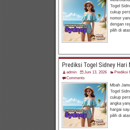
Togel Sidn
cukup pers
nomor yang
dengan reg
pilih di at
Prediksi Togel Sidney Har
admin
Juni 13, 2026
Prediksi
Comments
Mbah Jamu
Togel Sidn
cukup pers
angka yang
hargai say
pilih di at