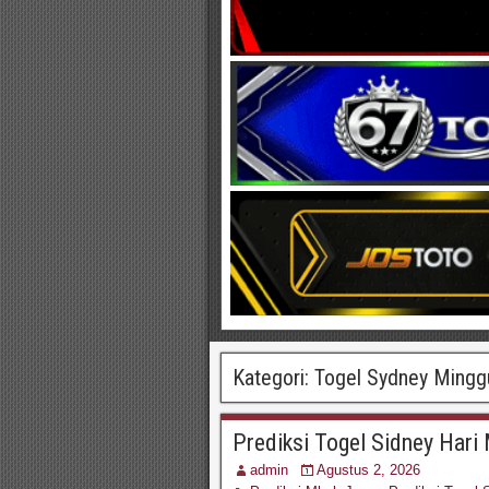
Kategori:
Togel Sydney Mingg
Prediksi Togel Sidney Har
admin
Agustus 2, 2026