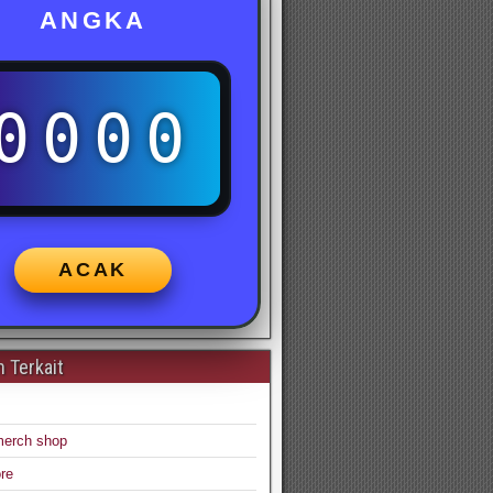
ANGKA
0000
ACAK
 Terkait
merch shop
re