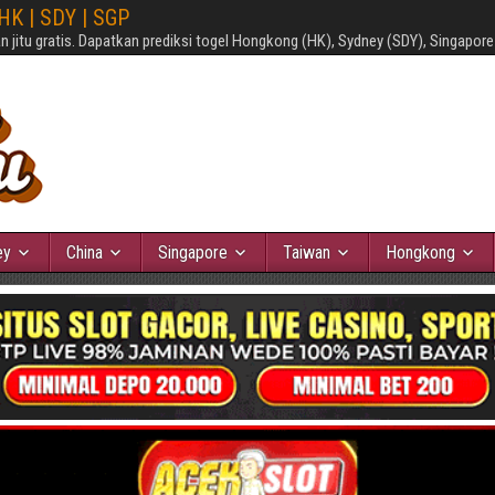
HK | SDY | SGP
 jitu gratis. Dapatkan prediksi togel Hongkong (HK), Sydney (SDY), Singapore (
ey
China
Singapore
Taiwan
Hongkong