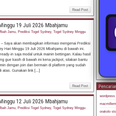
Read Post
 Minggu 19 Juli 2026 Mbahjamu
 Mbah Jamu
,
Prediksi Togel Sydney
,
Togel Sydney Minggu
– Saya akan membagikan informasi mengenai Prediksi
ey Hari Minggu 19 Juli 2026 Mbahjamu di bawah ini.
ready-in saja modal untuk mainin bettingan. Kalau hasil
ang gue kasih di bawah ini kena jackpot, silakan bantu
min dengan join dan bermain di platform yang sudah
di atas. Gunakan link […]
Pencarian
Read Post
wordpress
 Minggu 12 Juli 2026 Mbahjamu
macmiller
 Mbah Jamu
,
Prediksi Togel Sydney
,
Togel Sydney Minggu
orakolo sto