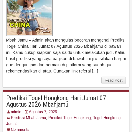
Mbah Jamu – Admin akan mengulas bocoran mengenai Prediksi
Togel China Hari Jumat 07 Agustus 2026 Mbahjamu di bawah
ini. Kamu cukup siapkan saja saldo untuk melakukan judi. Kalau
hasil prediksi yang saya bagikan di bawah ini jitu, silakan hargai
gue dengan join dan bermain di platform yang sudah gue
rekomendasikan di atas. Gunakan link referal […]
Read Post
Prediksi Togel Hongkong Hari Jumat 07
Agustus 2026 Mbahjamu
admin
Agustus 7, 2026
Prediksi Mbah Jamu
,
Prediksi Togel Hongkong
,
Togel Hongkong
Jumat
Comments