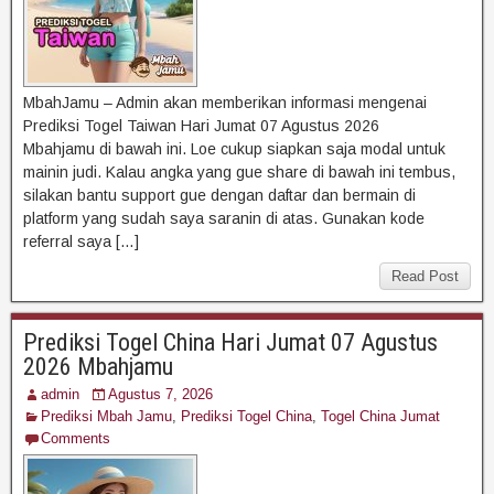
MbahJamu – Admin akan memberikan informasi mengenai
Prediksi Togel Taiwan Hari Jumat 07 Agustus 2026
Mbahjamu di bawah ini. Loe cukup siapkan saja modal untuk
mainin judi. Kalau angka yang gue share di bawah ini tembus,
silakan bantu support gue dengan daftar dan bermain di
platform yang sudah saya saranin di atas. Gunakan kode
referral saya […]
Read Post
Prediksi Togel China Hari Jumat 07 Agustus
2026 Mbahjamu
admin
Agustus 7, 2026
Prediksi Mbah Jamu
,
Prediksi Togel China
,
Togel China Jumat
Comments