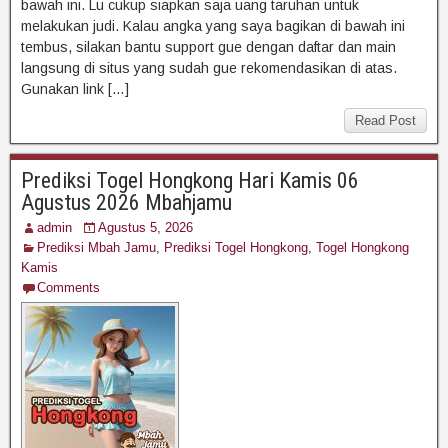
bawah ini. Lu cukup siapkan saja uang taruhan untuk
melakukan judi. Kalau angka yang saya bagikan di bawah ini
tembus, silakan bantu support gue dengan daftar dan main
langsung di situs yang sudah gue rekomendasikan di atas.
Gunakan link […]
Read Post
Prediksi Togel Hongkong Hari Kamis 06
Agustus 2026 Mbahjamu
admin
Agustus 5, 2026
Prediksi Mbah Jamu
,
Prediksi Togel Hongkong
,
Togel Hongkong
Kamis
Comments