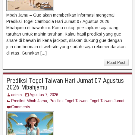
Mbah Jamu – Gue akan memberikan informasi mengenai
Prediksi Togel Cambodia Hari Jumat 07 Agustus 2026
Mbahjamu di bawah ini. Kamu cukup persiapkan saja uang
taruhan untuk mainin taruhan. Kalau hasil prediksi yang gue
share di bawah ini kena jackpot, silakan dukung gue dengan
join dan bermain di website yang sudah saya rekomendasikan
di atas. Gunakan […]
Read Post
Prediksi Togel Taiwan Hari Jumat 07 Agustus
2026 Mbahjamu
admin
Agustus 7, 2026
Prediksi Mbah Jamu
,
Prediksi Togel Taiwan
,
Togel Taiwan Jumat
Comments