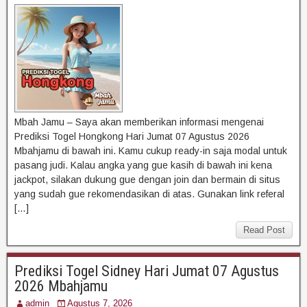
Mbah Jamu – Saya akan memberikan informasi mengenai
Prediksi Togel Hongkong Hari Jumat 07 Agustus 2026
Mbahjamu di bawah ini. Kamu cukup ready-in saja modal untuk
pasang judi. Kalau angka yang gue kasih di bawah ini kena
jackpot, silakan dukung gue dengan join dan bermain di situs
yang sudah gue rekomendasikan di atas. Gunakan link referal
[…]
Read Post
Prediksi Togel Sidney Hari Jumat 07 Agustus
2026 Mbahjamu
admin
Agustus 7, 2026