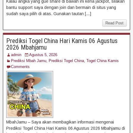
Kalau angka yang gue share di bawah ini kena jackpot, silakan
bantu support saya dengan join dan bermain di situs yang
sudah saya pilih di atas. Gunakan tautan […]
Read Post
Prediksi Togel China Hari Kamis 06 Agustus
2026 Mbahjamu
admin
Agustus 5, 2026
Prediksi Mbah Jamu
,
Prediksi Togel China
,
Togel China Kamis
Comments
MbahJamu – Saya akan membagikan informasi mengenai
Prediksi Togel China Hari Kamis 06 Agustus 2026 Mbahjamu di