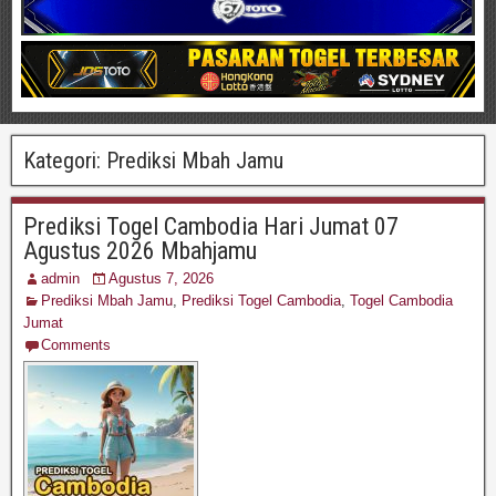
Kategori:
Prediksi Mbah Jamu
Prediksi Togel Cambodia Hari Jumat 07
Agustus 2026 Mbahjamu
admin
Agustus 7, 2026
Prediksi Mbah Jamu
,
Prediksi Togel Cambodia
,
Togel Cambodia
Jumat
Comments