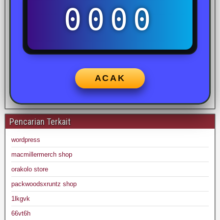
0000
ACAK
Pencarian Terkait
wordpress
macmillermerch shop
orakolo store
packwoodsxruntz shop
1lkgvk
66vt6h