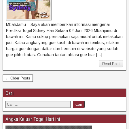
MbahJamu – Saya akan memberikan informasi mengenai
Prediksi Togel Sidney Hari Selasa 02 Juni 2026 Mbahjamu di
bawah ini. Kamu cukup persiapkan saja modal untuk melakukan
judi. Kalau angka yang gue kasih di bawah ini tembus, silakan
hargai gue dengan daftar dan bermain di website yang sudah
gue pilih di atas. Gunakan tautan afiliasi gue biar […]
Read Post
← Older Posts
Cari
Angka Keluar Togel Hari ini