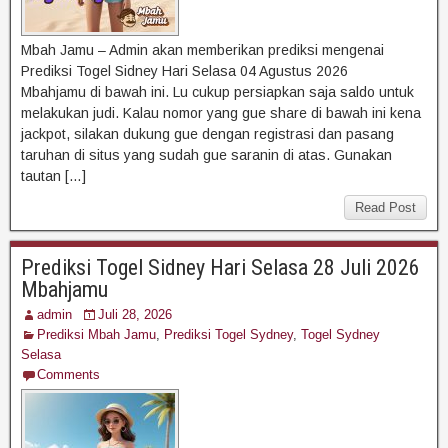
Mbah Jamu – Admin akan memberikan prediksi mengenai
Prediksi Togel Sidney Hari Selasa 04 Agustus 2026
Mbahjamu di bawah ini. Lu cukup persiapkan saja saldo untuk
melakukan judi. Kalau nomor yang gue share di bawah ini kena
jackpot, silakan dukung gue dengan registrasi dan pasang
taruhan di situs yang sudah gue saranin di atas. Gunakan
tautan […]
Read Post
Prediksi Togel Sidney Hari Selasa 28 Juli 2026
Mbahjamu
admin
Juli 28, 2026
Prediksi Mbah Jamu
,
Prediksi Togel Sydney
,
Togel Sydney
Selasa
Comments