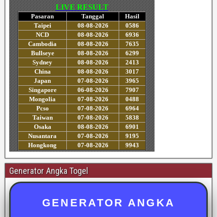
Generator Angka Togel
GENERATOR ANGKA