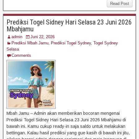
Read Post
Prediksi Togel Sidney Hari Selasa 23 Juni 2026
Mbahjamu
admin
Juni 22, 2026
Prediksi Mbah Jamu
,
Prediksi Togel Sydney
,
Togel Sydney
Selasa
Comments
Mbah Jamu – Admin akan memberikan bocoran mengenai
Prediksi Togel Sidney Hari Selasa 23 Juni 2026 Mbahjamu di
bawah ini. Kamu cukup ready-in saja saldo untuk melakukan
bettingan. Kalau hasil prediksi yang gue kasih di bawah ini jitu,