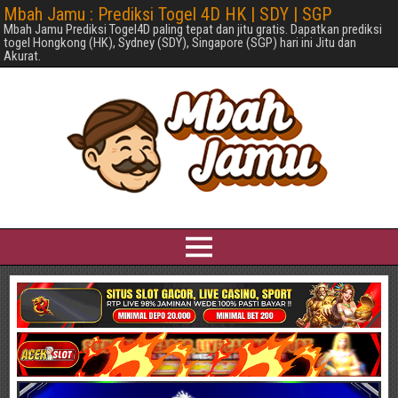
Mbah Jamu : Prediksi Togel 4D HK | SDY | SGP
Mbah Jamu Prediksi Togel4D paling tepat dan jitu gratis. Dapatkan prediksi
togel Hongkong (HK), Sydney (SDY), Singapore (SGP) hari ini Jitu dan
Akurat.