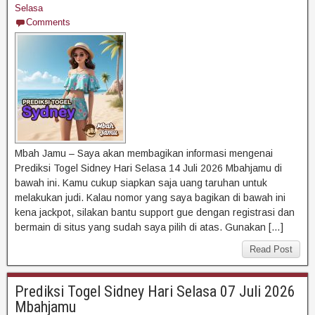
Selasa
Comments
Mbah Jamu – Saya akan membagikan informasi mengenai
Prediksi Togel Sidney Hari Selasa 14 Juli 2026 Mbahjamu di
bawah ini. Kamu cukup siapkan saja uang taruhan untuk
melakukan judi. Kalau nomor yang saya bagikan di bawah ini
kena jackpot, silakan bantu support gue dengan registrasi dan
bermain di situs yang sudah saya pilih di atas. Gunakan […]
Read Post
Prediksi Togel Sidney Hari Selasa 07 Juli 2026
Mbahjamu