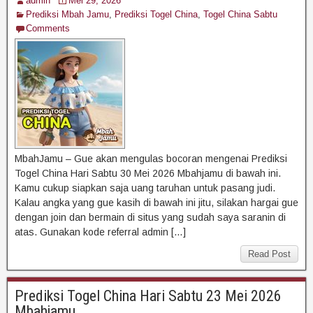
admin
Mei 29, 2026
Prediksi Mbah Jamu
,
Prediksi Togel China
,
Togel China Sabtu
Comments
MbahJamu – Gue akan mengulas bocoran mengenai Prediksi
Togel China Hari Sabtu 30 Mei 2026 Mbahjamu di bawah ini.
Kamu cukup siapkan saja uang taruhan untuk pasang judi.
Kalau angka yang gue kasih di bawah ini jitu, silakan hargai gue
dengan join dan bermain di situs yang sudah saya saranin di
atas. Gunakan kode referral admin […]
Read Post
Prediksi Togel China Hari Sabtu 23 Mei 2026
Mbahjamu