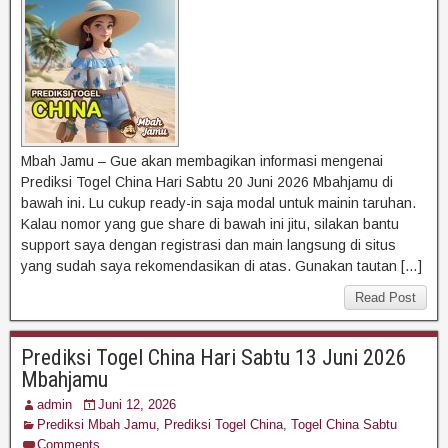
Mbah Jamu – Gue akan membagikan informasi mengenai
Prediksi Togel China Hari Sabtu 20 Juni 2026 Mbahjamu di
bawah ini. Lu cukup ready-in saja modal untuk mainin taruhan.
Kalau nomor yang gue share di bawah ini jitu, silakan bantu
support saya dengan registrasi dan main langsung di situs
yang sudah saya rekomendasikan di atas. Gunakan tautan […]
Read Post
Prediksi Togel China Hari Sabtu 13 Juni 2026
Mbahjamu
admin
Juni 12, 2026
Prediksi Mbah Jamu
,
Prediksi Togel China
,
Togel China Sabtu
Comments