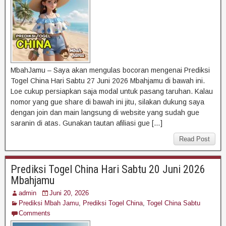
MbahJamu – Saya akan mengulas bocoran mengenai Prediksi
Togel China Hari Sabtu 27 Juni 2026 Mbahjamu di bawah ini.
Loe cukup persiapkan saja modal untuk pasang taruhan. Kalau
nomor yang gue share di bawah ini jitu, silakan dukung saya
dengan join dan main langsung di website yang sudah gue
saranin di atas. Gunakan tautan afiliasi gue […]
Read Post
Prediksi Togel China Hari Sabtu 20 Juni 2026
Mbahjamu
admin
Juni 20, 2026
Prediksi Mbah Jamu
,
Prediksi Togel China
,
Togel China Sabtu
Comments