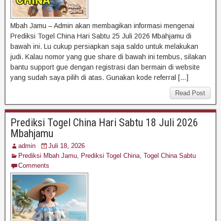
Mbah Jamu – Admin akan membagikan informasi mengenai
Prediksi Togel China Hari Sabtu 25 Juli 2026 Mbahjamu di
bawah ini. Lu cukup persiapkan saja saldo untuk melakukan
judi. Kalau nomor yang gue share di bawah ini tembus, silakan
bantu support gue dengan registrasi dan bermain di website
yang sudah saya pilih di atas. Gunakan kode referral […]
Read Post
Prediksi Togel China Hari Sabtu 18 Juli 2026
Mbahjamu
admin
Juli 18, 2026
Prediksi Mbah Jamu
,
Prediksi Togel China
,
Togel China Sabtu
Comments