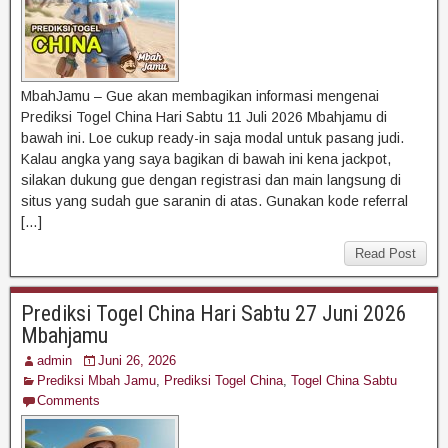
MbahJamu – Gue akan membagikan informasi mengenai
Prediksi Togel China Hari Sabtu 11 Juli 2026 Mbahjamu di
bawah ini. Loe cukup ready-in saja modal untuk pasang judi.
Kalau angka yang saya bagikan di bawah ini kena jackpot,
silakan dukung gue dengan registrasi dan main langsung di
situs yang sudah gue saranin di atas. Gunakan kode referral
[…]
Read Post
Prediksi Togel China Hari Sabtu 27 Juni 2026
Mbahjamu
admin
Juni 26, 2026
Prediksi Mbah Jamu
,
Prediksi Togel China
,
Togel China Sabtu
Comments