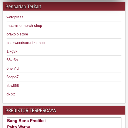
Pencarian Terkait
wordpress
macmillermerch shop
orakolo store
packwoodsxruntz shop
1lkgvk
66vt6h
6heh4d
6hgph7
8cw989
dkbtcl
PREDIKTOR TERPERCAYA
Bang Bona Prediksi
Paito Warna