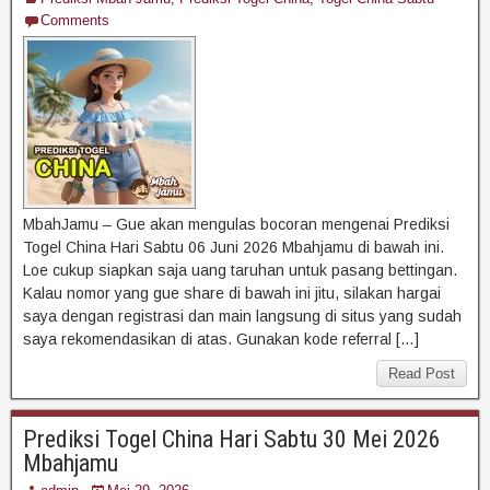
Comments
MbahJamu – Gue akan mengulas bocoran mengenai Prediksi
Togel China Hari Sabtu 06 Juni 2026 Mbahjamu di bawah ini.
Loe cukup siapkan saja uang taruhan untuk pasang bettingan.
Kalau nomor yang gue share di bawah ini jitu, silakan hargai
saya dengan registrasi dan main langsung di situs yang sudah
saya rekomendasikan di atas. Gunakan kode referral […]
Read Post
Prediksi Togel China Hari Sabtu 30 Mei 2026
Mbahjamu