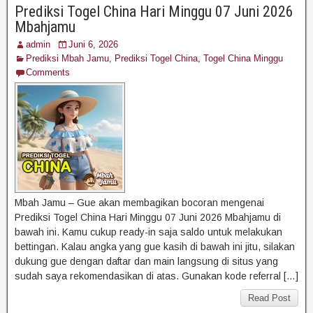
Prediksi Togel China Hari Minggu 07 Juni 2026
Mbahjamu
admin
Juni 6, 2026
Prediksi Mbah Jamu
,
Prediksi Togel China
,
Togel China Minggu
Comments
Mbah Jamu – Gue akan membagikan bocoran mengenai
Prediksi Togel China Hari Minggu 07 Juni 2026 Mbahjamu di
bawah ini. Kamu cukup ready-in saja saldo untuk melakukan
bettingan. Kalau angka yang gue kasih di bawah ini jitu, silakan
dukung gue dengan daftar dan main langsung di situs yang
sudah saya rekomendasikan di atas. Gunakan kode referral […]
Read Post