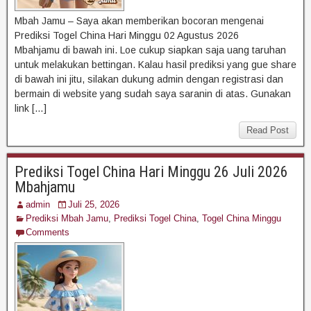
Mbah Jamu – Saya akan memberikan bocoran mengenai
Prediksi Togel China Hari Minggu 02 Agustus 2026
Mbahjamu di bawah ini. Loe cukup siapkan saja uang taruhan
untuk melakukan bettingan. Kalau hasil prediksi yang gue share
di bawah ini jitu, silakan dukung admin dengan registrasi dan
bermain di website yang sudah saya saranin di atas. Gunakan
link […]
Read Post
Prediksi Togel China Hari Minggu 26 Juli 2026
Mbahjamu
admin
Juli 25, 2026
Prediksi Mbah Jamu
,
Prediksi Togel China
,
Togel China Minggu
Comments