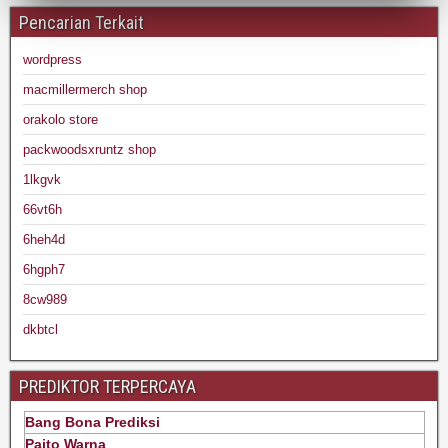
Pencarian Terkait
wordpress
macmillermerch shop
orakolo store
packwoodsxruntz shop
1lkgvk
66vt6h
6heh4d
6hgph7
8cw989
dkbtcl
PREDIKTOR TERPERCAYA
Bang Bona Prediksi
Paito Warna