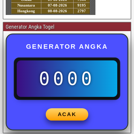
Generator Angka Togel
GENERATOR ANGKA
0000
ACAK