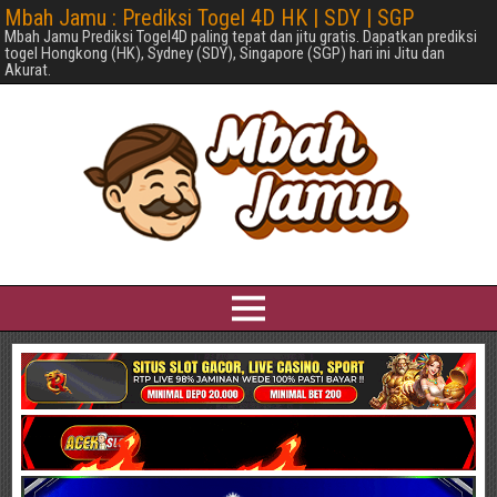
Mbah Jamu : Prediksi Togel 4D HK | SDY | SGP
Mbah Jamu Prediksi Togel4D paling tepat dan jitu gratis. Dapatkan prediksi
togel Hongkong (HK), Sydney (SDY), Singapore (SGP) hari ini Jitu dan
Akurat.