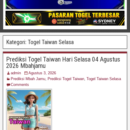
Kategori:
Togel Taiwan Selasa
Prediksi Togel Taiwan Hari Selasa 04 Agustus
2026 Mbahjamu
admin
Agustus 3, 2026
Prediksi Mbah Jamu
,
Prediksi Togel Taiwan
,
Togel Taiwan Selasa
Comments