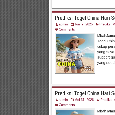
Prediksi Togel China Hari 
admin
Juni 7, 2026
Prediksi 
Comments
MbahJamu 
Togel Chin
cukup pers
yang saya 
support gu
yang sudah
Prediksi Togel China Hari 
admin
Mei 31, 2026
Prediksi
Comments
MbahJamu 