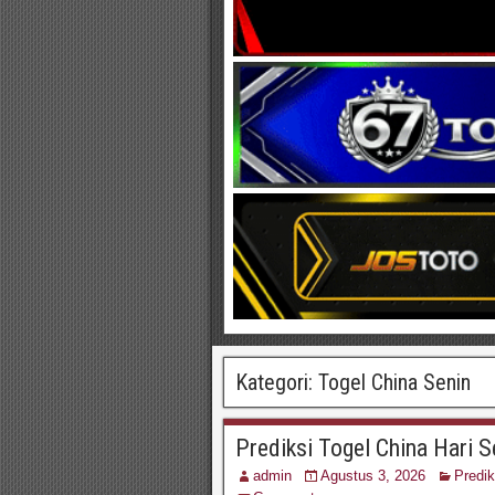
Kategori:
Togel China Senin
Prediksi Togel China Hari
admin
Agustus 3, 2026
Predi