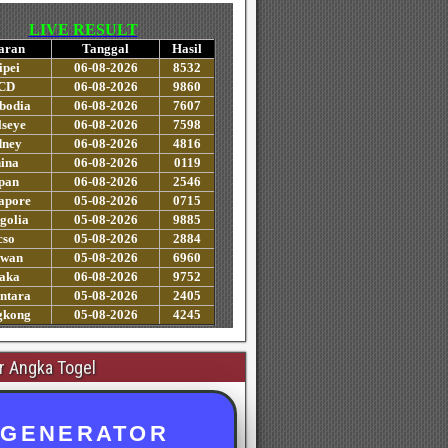
r Angka Togel
GENERATOR