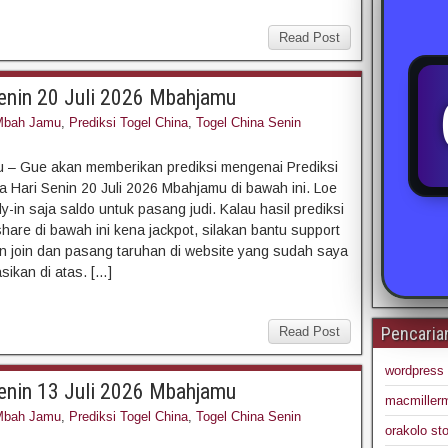
Read Post
Senin 20 Juli 2026 Mbahjamu
 Mbah Jamu
,
Prediksi Togel China
,
Togel China Senin
 – Gue akan memberikan prediksi mengenai Prediksi
a Hari Senin 20 Juli 2026 Mbahjamu di bawah ini. Loe
y-in saja saldo untuk pasang judi. Kalau hasil prediksi
hare di bawah ini kena jackpot, silakan bantu support
 join dan pasang taruhan di website yang sudah saya
ikan di atas. […]
Pencarian
Read Post
wordpress
Senin 13 Juli 2026 Mbahjamu
macmiller
 Mbah Jamu
,
Prediksi Togel China
,
Togel China Senin
orakolo sto