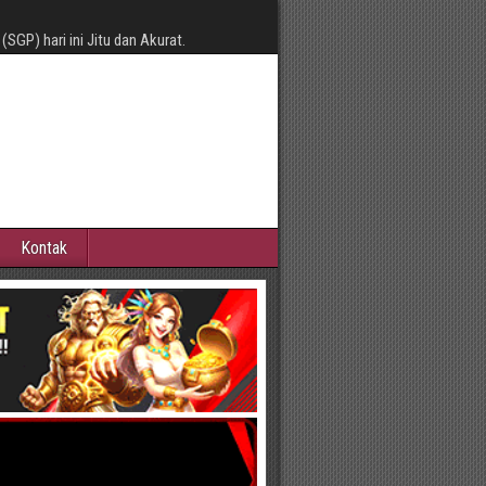
SGP) hari ini Jitu dan Akurat.
Kontak