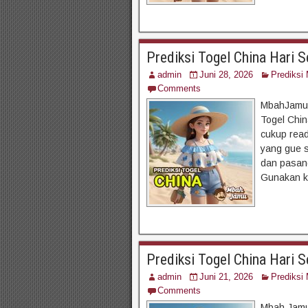
Prediksi Togel China Hari 
admin
Juni 28, 2026
Prediksi
Comments
MbahJamu 
Togel Chin
cukup read
yang gue s
dan pasang
Gunakan ko
Prediksi Togel China Hari 
admin
Juni 21, 2026
Prediksi
Comments
Mbah Jamu