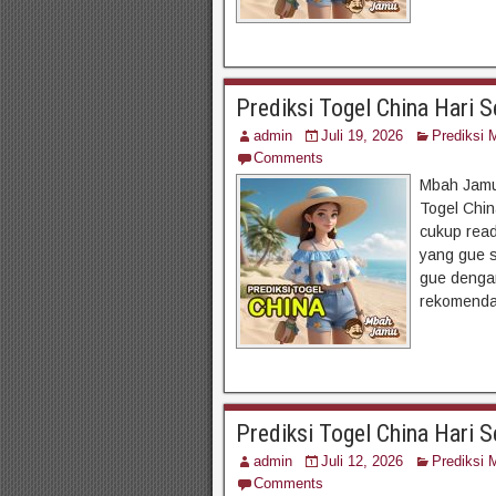
Prediksi Togel China Hari 
admin
Juli 19, 2026
Prediksi
Comments
Mbah Jamu
Togel Chin
cukup read
yang gue s
gue dengan
rekomendas
Prediksi Togel China Hari 
admin
Juli 12, 2026
Prediksi
Comments