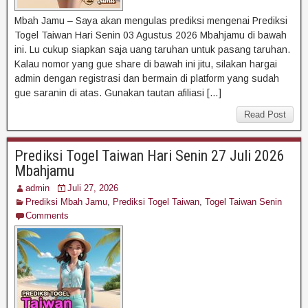
Mbah Jamu – Saya akan mengulas prediksi mengenai Prediksi
Togel Taiwan Hari Senin 03 Agustus 2026 Mbahjamu di bawah
ini. Lu cukup siapkan saja uang taruhan untuk pasang taruhan.
Kalau nomor yang gue share di bawah ini jitu, silakan hargai
admin dengan registrasi dan bermain di platform yang sudah
gue saranin di atas. Gunakan tautan afiliasi […]
Read Post
Prediksi Togel Taiwan Hari Senin 27 Juli 2026
Mbahjamu
admin
Juli 27, 2026
Prediksi Mbah Jamu
,
Prediksi Togel Taiwan
,
Togel Taiwan Senin
Comments