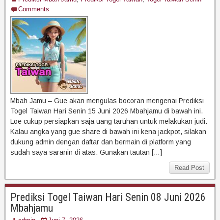
Comments
Mbah Jamu – Gue akan mengulas bocoran mengenai Prediksi
Togel Taiwan Hari Senin 15 Juni 2026 Mbahjamu di bawah ini.
Loe cukup persiapkan saja uang taruhan untuk melakukan judi.
Kalau angka yang gue share di bawah ini kena jackpot, silakan
dukung admin dengan daftar dan bermain di platform yang
sudah saya saranin di atas. Gunakan tautan […]
Read Post
Prediksi Togel Taiwan Hari Senin 08 Juni 2026
Mbahjamu