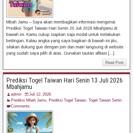
Mbah Jamu – Saya akan membagikan informasi mengenai
Prediksi Togel Taiwan Hari Senin 20 Juli 2026 Mbahjamu di
bawah ini. Kamu cukup siapkan saja modal untuk melakukan
bettingan. Kalau angka yang saya bagikan di bawah ini jitu,
silakan dukung gue dengan join dan main langsung di website
yang sudah saya pilih di atas. Gunakan tautan afiliasi […]
Read Post
Prediksi Togel Taiwan Hari Senin 13 Juli 2026
Mbahjamu
admin
Juli 12, 2026
Prediksi Mbah Jamu
,
Prediksi Togel Taiwan
,
Togel Taiwan Senin
Comments