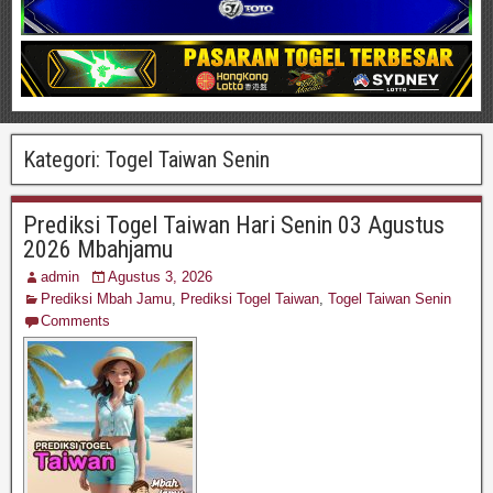
Kategori:
Togel Taiwan Senin
Prediksi Togel Taiwan Hari Senin 03 Agustus
2026 Mbahjamu
admin
Agustus 3, 2026
Prediksi Mbah Jamu
,
Prediksi Togel Taiwan
,
Togel Taiwan Senin
Comments