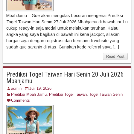
MbahJamu – Gue akan mengulas bocoran mengenai Prediksi
Togel Taiwan Hari Senin 27 Juli 2026 Mbahjamu di bawah ini. Lu
cukup ready-in saja modal untuk melakukan taruhan. Kalau
angka yang saya bagikan di bawah ini kena jackpot, silakan
hargai saya dengan registrasi dan bermain di website yang
sudah gue saranin di atas. Gunakan kode referral saya […]
Read Post
Prediksi Togel Taiwan Hari Senin 20 Juli 2026
Mbahjamu
admin
Juli 19, 2026
Prediksi Mbah Jamu
,
Prediksi Togel Taiwan
,
Togel Taiwan Senin
Comments