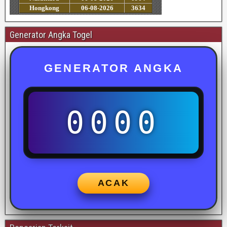
Generator Angka Togel
GENERATOR ANGKA
0000
ACAK