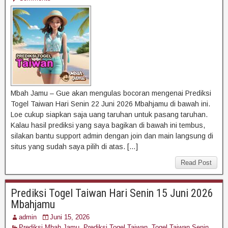
Mbah Jamu – Gue akan mengulas bocoran mengenai Prediksi
Togel Taiwan Hari Senin 22 Juni 2026 Mbahjamu di bawah ini.
Loe cukup siapkan saja uang taruhan untuk pasang taruhan.
Kalau hasil prediksi yang saya bagikan di bawah ini tembus,
silakan bantu support admin dengan join dan main langsung di
situs yang sudah saya pilih di atas. […]
Read Post
Prediksi Togel Taiwan Hari Senin 15 Juni 2026
Mbahjamu
admin
Juni 15, 2026
Prediksi Mbah Jamu
,
Prediksi Togel Taiwan
,
Togel Taiwan Senin