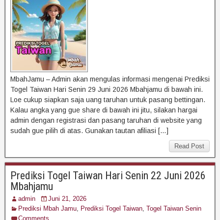
MbahJamu – Admin akan mengulas informasi mengenai Prediksi
Togel Taiwan Hari Senin 29 Juni 2026 Mbahjamu di bawah ini.
Loe cukup siapkan saja uang taruhan untuk pasang bettingan.
Kalau angka yang gue share di bawah ini jitu, silakan hargai
admin dengan registrasi dan pasang taruhan di website yang
sudah gue pilih di atas. Gunakan tautan afiliasi […]
Read Post
Prediksi Togel Taiwan Hari Senin 22 Juni 2026
Mbahjamu
admin
Juni 21, 2026
Prediksi Mbah Jamu
,
Prediksi Togel Taiwan
,
Togel Taiwan Senin
Comments