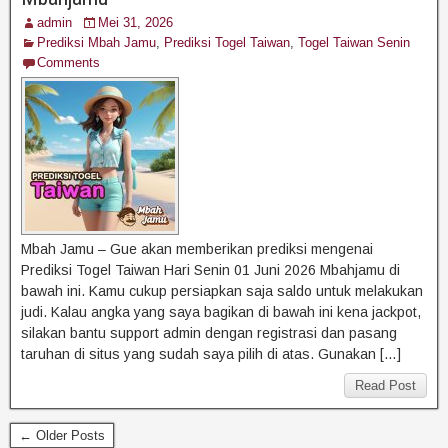
admin
Mei 31, 2026
Prediksi Mbah Jamu
,
Prediksi Togel Taiwan
,
Togel Taiwan Senin
Comments
Mbah Jamu – Gue akan memberikan prediksi mengenai
Prediksi Togel Taiwan Hari Senin 01 Juni 2026 Mbahjamu di
bawah ini. Kamu cukup persiapkan saja saldo untuk melakukan
judi. Kalau angka yang saya bagikan di bawah ini kena jackpot,
silakan bantu support admin dengan registrasi dan pasang
taruhan di situs yang sudah saya pilih di atas. Gunakan […]
Read Post
← Older Posts