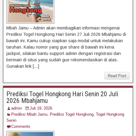
Mbah Jamu – Admin akan membagikan informasi mengenai
Prediksi Togel Hongkong Hari Senin 27 Juli 2026 Mbahjamu di
bawah ini. Kamu cukup siapkan saja modal untuk melakukan
taruhan. Kalau nomor yang gue share di bawah ini kena
jackpot, silakan bantu support admin dengan registrasi dan
bermain di situs yang sudah gue rekomendasikan di atas.
Gunakan link […]
Read Post
Prediksi Togel Hongkong Hari Senin 20 Juli
2026 Mbahjamu
admin
Juli 19, 2026
Prediksi Mbah Jamu
,
Prediksi Togel Hongkong
,
Togel Hongkong
Senin
Comments