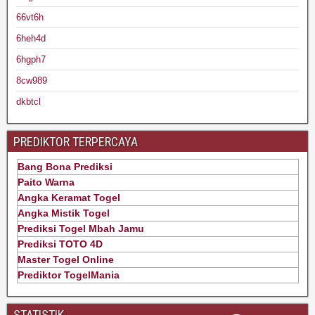
66vt6h
6heh4d
6hgph7
8cw989
dkbtcl
PREDIKTOR TERPERCAYA
Bang Bona Prediksi
Paito Warna
Angka Keramat Togel
Angka Mistik Togel
Prediksi Togel Mbah Jamu
Prediksi TOTO 4D
Master Togel Online
Prediktor TogelMania
STATISTIK