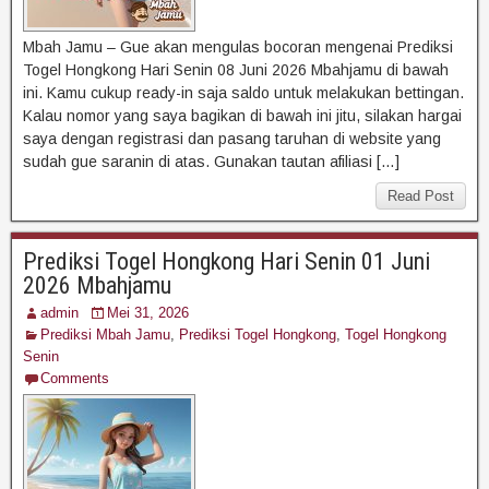
Mbah Jamu – Gue akan mengulas bocoran mengenai Prediksi
Togel Hongkong Hari Senin 08 Juni 2026 Mbahjamu di bawah
ini. Kamu cukup ready-in saja saldo untuk melakukan bettingan.
Kalau nomor yang saya bagikan di bawah ini jitu, silakan hargai
saya dengan registrasi dan pasang taruhan di website yang
sudah gue saranin di atas. Gunakan tautan afiliasi […]
Read Post
Prediksi Togel Hongkong Hari Senin 01 Juni
2026 Mbahjamu
admin
Mei 31, 2026
Prediksi Mbah Jamu
,
Prediksi Togel Hongkong
,
Togel Hongkong
Senin
Comments