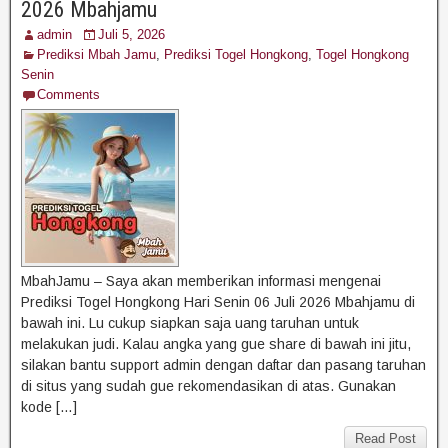
2026 Mbahjamu
admin
Juli 5, 2026
Prediksi Mbah Jamu
,
Prediksi Togel Hongkong
,
Togel Hongkong
Senin
Comments
MbahJamu – Saya akan memberikan informasi mengenai
Prediksi Togel Hongkong Hari Senin 06 Juli 2026 Mbahjamu di
bawah ini. Lu cukup siapkan saja uang taruhan untuk
melakukan judi. Kalau angka yang gue share di bawah ini jitu,
silakan bantu support admin dengan daftar dan pasang taruhan
di situs yang sudah gue rekomendasikan di atas. Gunakan
kode […]
Read Post