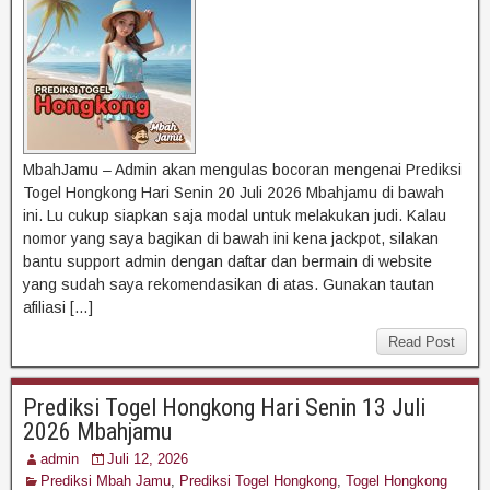
MbahJamu – Admin akan mengulas bocoran mengenai Prediksi
Togel Hongkong Hari Senin 20 Juli 2026 Mbahjamu di bawah
ini. Lu cukup siapkan saja modal untuk melakukan judi. Kalau
nomor yang saya bagikan di bawah ini kena jackpot, silakan
bantu support admin dengan daftar dan bermain di website
yang sudah saya rekomendasikan di atas. Gunakan tautan
afiliasi […]
Read Post
Prediksi Togel Hongkong Hari Senin 13 Juli
2026 Mbahjamu
admin
Juli 12, 2026
Prediksi Mbah Jamu
,
Prediksi Togel Hongkong
,
Togel Hongkong