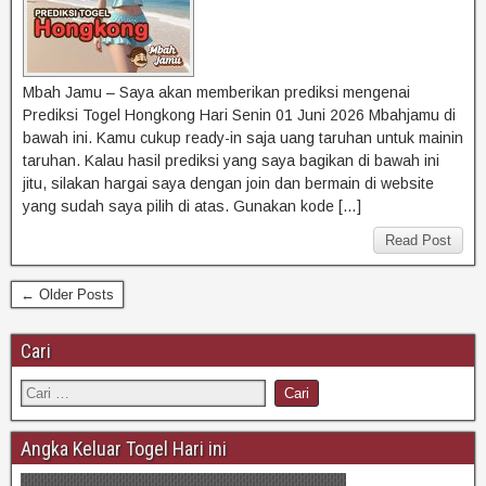
Mbah Jamu – Saya akan memberikan prediksi mengenai
Prediksi Togel Hongkong Hari Senin 01 Juni 2026 Mbahjamu di
bawah ini. Kamu cukup ready-in saja uang taruhan untuk mainin
taruhan. Kalau hasil prediksi yang saya bagikan di bawah ini
jitu, silakan hargai saya dengan join dan bermain di website
yang sudah saya pilih di atas. Gunakan kode […]
Read Post
← Older Posts
Cari
Angka Keluar Togel Hari ini