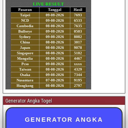
Generator Angka Togel
GENERATOR ANGKA