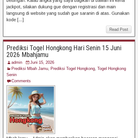
bettingan. Kalau angka yang saya bagikan di bawah ini kena
jackpot, silakan dukung gue dengan registrasi dan main
langsung di website yang sudah gue saranin di atas. Gunakan
kode […]
Read Post
Prediksi Togel Hongkong Hari Senin 15 Juni
2026 Mbahjamu
admin
Juni 15, 2026
Prediksi Mbah Jamu
,
Prediksi Togel Hongkong
,
Togel Hongkong
Senin
Comments