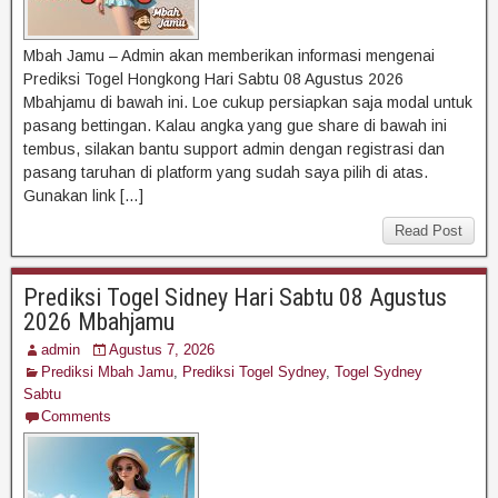
Mbah Jamu – Admin akan memberikan informasi mengenai
Prediksi Togel Hongkong Hari Sabtu 08 Agustus 2026
Mbahjamu di bawah ini. Loe cukup persiapkan saja modal untuk
pasang bettingan. Kalau angka yang gue share di bawah ini
tembus, silakan bantu support admin dengan registrasi dan
pasang taruhan di platform yang sudah saya pilih di atas.
Gunakan link […]
Read Post
Prediksi Togel Sidney Hari Sabtu 08 Agustus
2026 Mbahjamu
admin
Agustus 7, 2026
Prediksi Mbah Jamu
,
Prediksi Togel Sydney
,
Togel Sydney
Sabtu
Comments