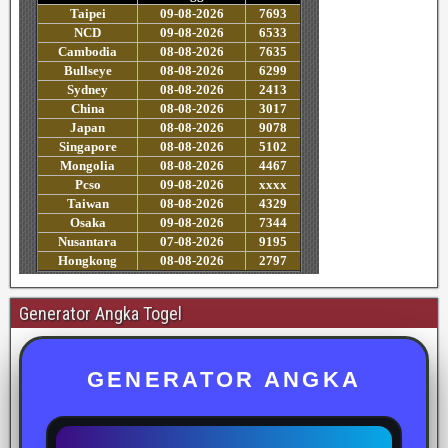
Generator Angka Togel
GENERATOR ANGKA