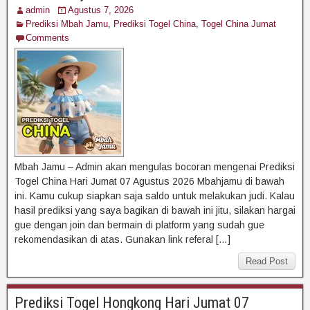
admin
Agustus 7, 2026
Prediksi Mbah Jamu
,
Prediksi Togel China
,
Togel China Jumat
Comments
Mbah Jamu – Admin akan mengulas bocoran mengenai Prediksi
Togel China Hari Jumat 07 Agustus 2026 Mbahjamu di bawah
ini. Kamu cukup siapkan saja saldo untuk melakukan judi. Kalau
hasil prediksi yang saya bagikan di bawah ini jitu, silakan hargai
gue dengan join dan bermain di platform yang sudah gue
rekomendasikan di atas. Gunakan link referal […]
Read Post
Prediksi Togel Hongkong Hari Jumat 07