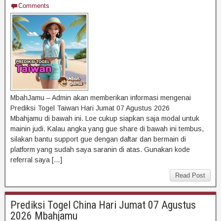
Comments
MbahJamu – Admin akan memberikan informasi mengenai
Prediksi Togel Taiwan Hari Jumat 07 Agustus 2026
Mbahjamu di bawah ini. Loe cukup siapkan saja modal untuk
mainin judi. Kalau angka yang gue share di bawah ini tembus,
silakan bantu support gue dengan daftar dan bermain di
platform yang sudah saya saranin di atas. Gunakan kode
referral saya […]
Read Post
Prediksi Togel China Hari Jumat 07 Agustus
2026 Mbahjamu