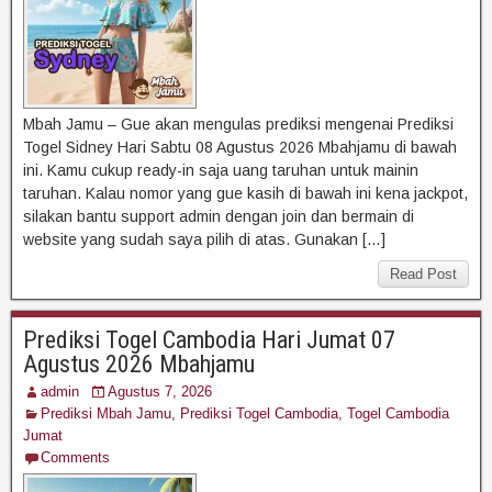
Mbah Jamu – Gue akan mengulas prediksi mengenai Prediksi
Togel Sidney Hari Sabtu 08 Agustus 2026 Mbahjamu di bawah
ini. Kamu cukup ready-in saja uang taruhan untuk mainin
taruhan. Kalau nomor yang gue kasih di bawah ini kena jackpot,
silakan bantu support admin dengan join dan bermain di
website yang sudah saya pilih di atas. Gunakan […]
Read Post
Prediksi Togel Cambodia Hari Jumat 07
Agustus 2026 Mbahjamu
admin
Agustus 7, 2026
Prediksi Mbah Jamu
,
Prediksi Togel Cambodia
,
Togel Cambodia
Jumat
Comments