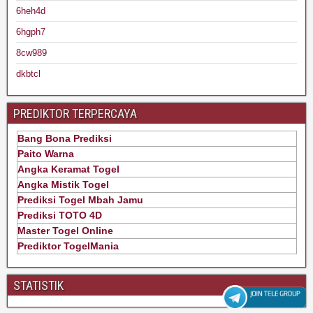
6heh4d
6hgph7
8cw989
dkbtcl
PREDIKTOR TERPERCAYA
Bang Bona Prediksi
Paito Warna
Angka Keramat Togel
Angka Mistik Togel
Prediksi Togel Mbah Jamu
Prediksi TOTO 4D
Master Togel Online
Prediktor TogelMania
STATISTIK