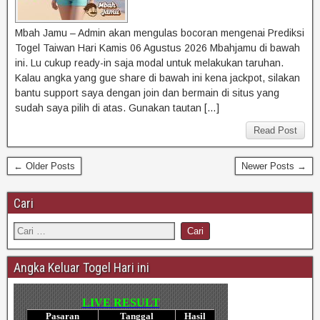
Mbah Jamu – Admin akan mengulas bocoran mengenai Prediksi
Togel Taiwan Hari Kamis 06 Agustus 2026 Mbahjamu di bawah
ini. Lu cukup ready-in saja modal untuk melakukan taruhan.
Kalau angka yang gue share di bawah ini kena jackpot, silakan
bantu support saya dengan join dan bermain di situs yang
sudah saya pilih di atas. Gunakan tautan […]
Read Post
← Older Posts
Newer Posts →
Cari
Angka Keluar Togel Hari ini