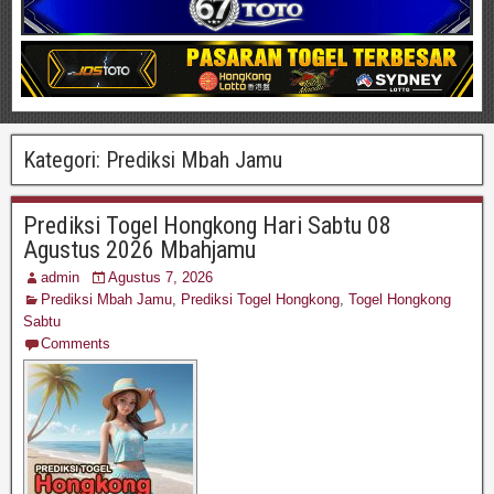
Kategori:
Prediksi Mbah Jamu
Prediksi Togel Hongkong Hari Sabtu 08
Agustus 2026 Mbahjamu
admin
Agustus 7, 2026
Prediksi Mbah Jamu
,
Prediksi Togel Hongkong
,
Togel Hongkong
Sabtu
Comments