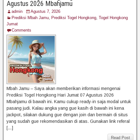
Agustus 2026 Mbahjamu
admin
Agustus 7, 2026
Prediksi Mbah Jamu
,
Prediksi Togel Hongkong
,
Togel Hongkong
Jumat
Comments
Mbah Jamu – Saya akan memberikan informasi mengenai
Prediksi Togel Hongkong Hari Jumat 07 Agustus 2026
Mbahjamu di bawah ini. Kamu cukup ready-in saja modal untuk
pasang judi. Kalau angka yang gue kasih di bawah ini kena
jackpot, silakan dukung gue dengan join dan bermain di situs
yang sudah gue rekomendasikan di atas. Gunakan link referal
[…]
Read Post