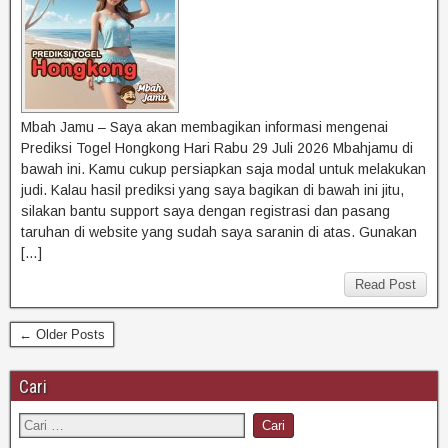
Mbah Jamu – Saya akan membagikan informasi mengenai
Prediksi Togel Hongkong Hari Rabu 29 Juli 2026 Mbahjamu di
bawah ini. Kamu cukup persiapkan saja modal untuk melakukan
judi. Kalau hasil prediksi yang saya bagikan di bawah ini jitu,
silakan bantu support saya dengan registrasi dan pasang
taruhan di website yang sudah saya saranin di atas. Gunakan
[…]
Read Post
← Older Posts
Cari