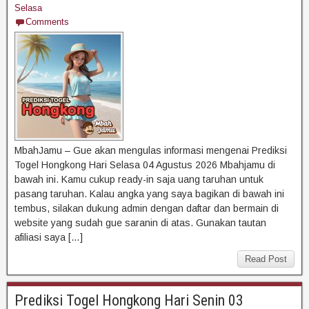
Selasa
Comments
MbahJamu – Gue akan mengulas informasi mengenai Prediksi
Togel Hongkong Hari Selasa 04 Agustus 2026 Mbahjamu di
bawah ini. Kamu cukup ready-in saja uang taruhan untuk
pasang taruhan. Kalau angka yang saya bagikan di bawah ini
tembus, silakan dukung admin dengan daftar dan bermain di
website yang sudah gue saranin di atas. Gunakan tautan
afiliasi saya […]
Read Post
Prediksi Togel Hongkong Hari Senin 03