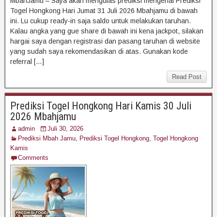
MbahJamu – Saya akan mengulas prediksi mengenai Prediksi
Togel Hongkong Hari Jumat 31 Juli 2026 Mbahjamu di bawah
ini. Lu cukup ready-in saja saldo untuk melakukan taruhan.
Kalau angka yang gue share di bawah ini kena jackpot, silakan
hargai saya dengan registrasi dan pasang taruhan di website
yang sudah saya rekomendasikan di atas. Gunakan kode
referral […]
Read Post
Prediksi Togel Hongkong Hari Kamis 30 Juli
2026 Mbahjamu
admin
Juli 30, 2026
Prediksi Mbah Jamu
,
Prediksi Togel Hongkong
,
Togel Hongkong
Kamis
Comments