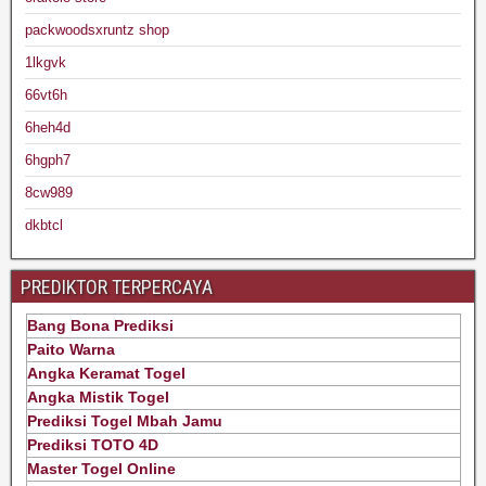
packwoodsxruntz shop
1lkgvk
66vt6h
6heh4d
6hgph7
8cw989
dkbtcl
PREDIKTOR TERPERCAYA
Bang Bona Prediksi
Paito Warna
Angka Keramat Togel
Angka Mistik Togel
Prediksi Togel Mbah Jamu
Prediksi TOTO 4D
Master Togel Online