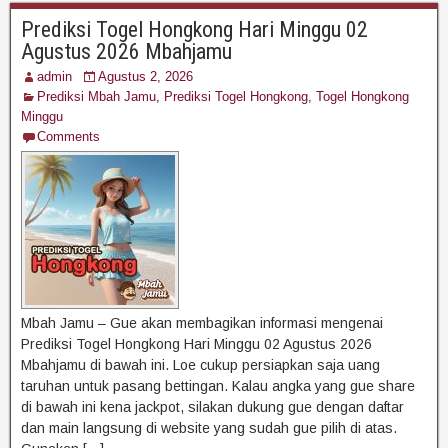
Prediksi Togel Hongkong Hari Minggu 02
Agustus 2026 Mbahjamu
admin
Agustus 2, 2026
Prediksi Mbah Jamu
,
Prediksi Togel Hongkong
,
Togel Hongkong
Minggu
Comments
Mbah Jamu – Gue akan membagikan informasi mengenai
Prediksi Togel Hongkong Hari Minggu 02 Agustus 2026
Mbahjamu di bawah ini. Loe cukup persiapkan saja uang
taruhan untuk pasang bettingan. Kalau angka yang gue share
di bawah ini kena jackpot, silakan dukung gue dengan daftar
dan main langsung di website yang sudah gue pilih di atas.