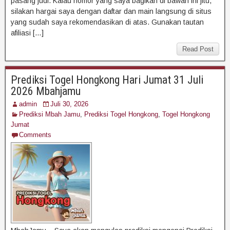
pasang judi. Kalau nomor yang saya bagikan di bawah ini jitu,
silakan hargai saya dengan daftar dan main langsung di situs
yang sudah saya rekomendasikan di atas. Gunakan tautan
afiliasi […]
Read Post
Prediksi Togel Hongkong Hari Jumat 31 Juli
2026 Mbahjamu
admin
Juli 30, 2026
Prediksi Mbah Jamu
,
Prediksi Togel Hongkong
,
Togel Hongkong
Jumat
Comments