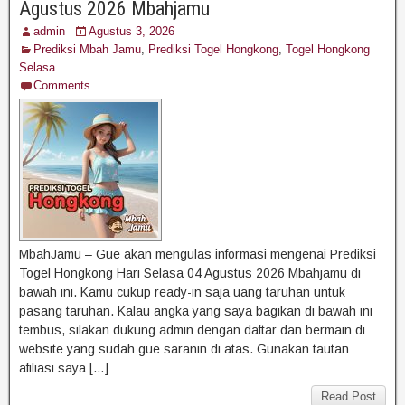
Agustus 2026 Mbahjamu
admin
Agustus 3, 2026
Prediksi Mbah Jamu
,
Prediksi Togel Hongkong
,
Togel Hongkong
Selasa
Comments
MbahJamu – Gue akan mengulas informasi mengenai Prediksi
Togel Hongkong Hari Selasa 04 Agustus 2026 Mbahjamu di
bawah ini. Kamu cukup ready-in saja uang taruhan untuk
pasang taruhan. Kalau angka yang saya bagikan di bawah ini
tembus, silakan dukung admin dengan daftar dan bermain di
website yang sudah gue saranin di atas. Gunakan tautan
afiliasi saya […]
Read Post