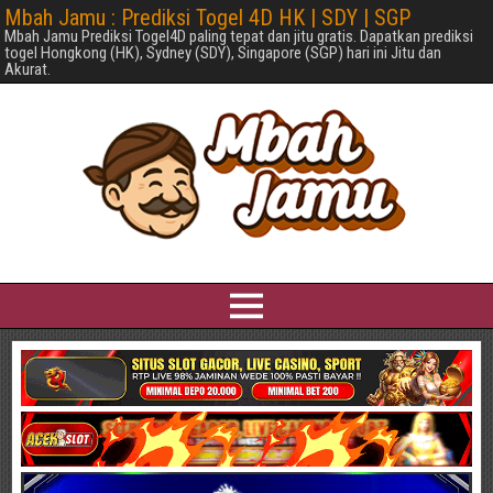
Mbah Jamu : Prediksi Togel 4D HK | SDY | SGP
Mbah Jamu Prediksi Togel4D paling tepat dan jitu gratis. Dapatkan prediksi
togel Hongkong (HK), Sydney (SDY), Singapore (SGP) hari ini Jitu dan
Akurat.