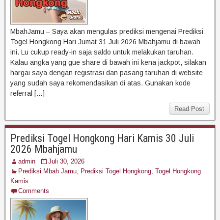
MbahJamu – Saya akan mengulas prediksi mengenai Prediksi
Togel Hongkong Hari Jumat 31 Juli 2026 Mbahjamu di bawah
ini. Lu cukup ready-in saja saldo untuk melakukan taruhan.
Kalau angka yang gue share di bawah ini kena jackpot, silakan
hargai saya dengan registrasi dan pasang taruhan di website
yang sudah saya rekomendasikan di atas. Gunakan kode
referral […]
Read Post
Prediksi Togel Hongkong Hari Kamis 30 Juli
2026 Mbahjamu
admin
Juli 30, 2026
Prediksi Mbah Jamu
,
Prediksi Togel Hongkong
,
Togel Hongkong
Kamis
Comments