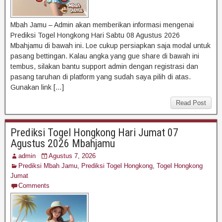
Mbah Jamu – Admin akan memberikan informasi mengenai
Prediksi Togel Hongkong Hari Sabtu 08 Agustus 2026
Mbahjamu di bawah ini. Loe cukup persiapkan saja modal untuk
pasang bettingan. Kalau angka yang gue share di bawah ini
tembus, silakan bantu support admin dengan registrasi dan
pasang taruhan di platform yang sudah saya pilih di atas.
Gunakan link […]
Read Post
Prediksi Togel Hongkong Hari Jumat 07
Agustus 2026 Mbahjamu
admin
Agustus 7, 2026
Prediksi Mbah Jamu
,
Prediksi Togel Hongkong
,
Togel Hongkong
Jumat
Comments