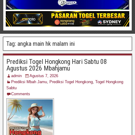
Tag:
angka main hk malam ini
Prediksi Togel Hongkong Hari Sabtu 08
Agustus 2026 Mbahjamu
admin
Agustus 7, 2026
Prediksi Mbah Jamu
,
Prediksi Togel Hongkong
,
Togel Hongkong
Sabtu
Comments