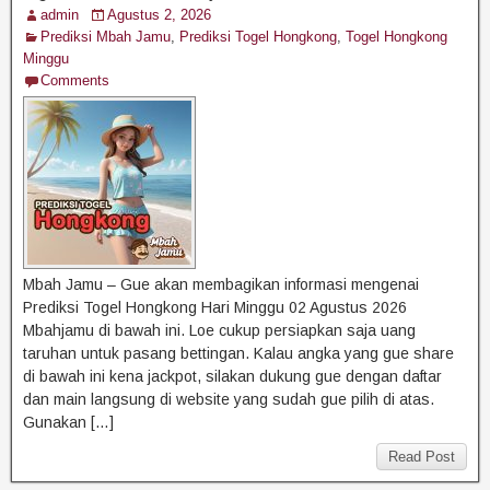
admin
Agustus 2, 2026
Prediksi Mbah Jamu
,
Prediksi Togel Hongkong
,
Togel Hongkong
Minggu
Comments
Mbah Jamu – Gue akan membagikan informasi mengenai
Prediksi Togel Hongkong Hari Minggu 02 Agustus 2026
Mbahjamu di bawah ini. Loe cukup persiapkan saja uang
taruhan untuk pasang bettingan. Kalau angka yang gue share
di bawah ini kena jackpot, silakan dukung gue dengan daftar
dan main langsung di website yang sudah gue pilih di atas.
Gunakan […]
Read Post