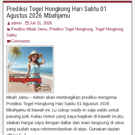
Prediksi Togel Hongkong Hari Sabtu 01
Agustus 2026 Mbahjamu
admin
Juli 31, 2026
Prediksi Mbah Jamu
,
Prediksi Togel Hongkong
,
Togel Hongkong
Sabtu
Comments
Mbah Jamu – Admin akan membagikan prediksi mengenai
Prediksi Togel Hongkong Hari Sabtu 01 Agustus 2026
Mbahjamu di bawah ini. Lu cukup ready-in saja saldo untuk
pasang judi. Kalau nomor yang saya bagikan di bawah ini jitu,
silakan hargai saya dengan daftar dan main langsung di situs
yang sudah saya rekomendasikan di atas. Gunakan tautan