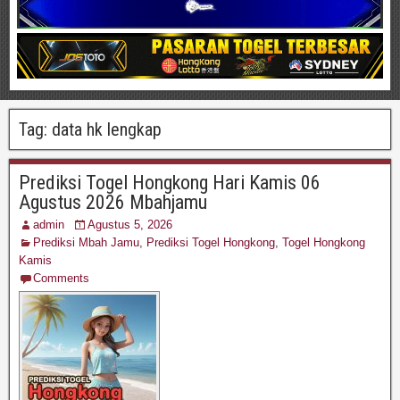
Tag:
data hk lengkap
Prediksi Togel Hongkong Hari Kamis 06
Agustus 2026 Mbahjamu
admin
Agustus 5, 2026
Prediksi Mbah Jamu
,
Prediksi Togel Hongkong
,
Togel Hongkong
Kamis
Comments