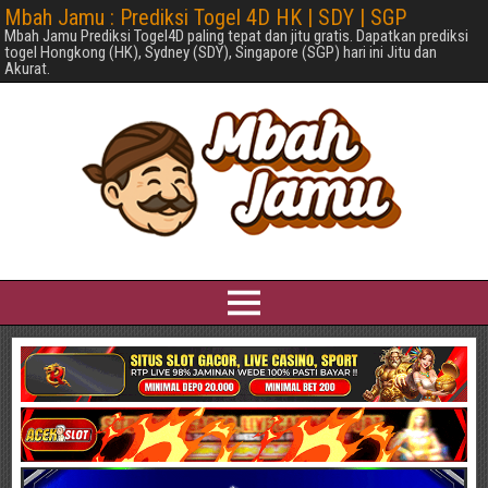
Mbah Jamu : Prediksi Togel 4D HK | SDY | SGP
Mbah Jamu Prediksi Togel4D paling tepat dan jitu gratis. Dapatkan prediksi
togel Hongkong (HK), Sydney (SDY), Singapore (SGP) hari ini Jitu dan
Akurat.