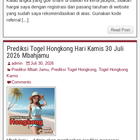
Kalau angka yang gue share di bawah ini kena jackpot, silakan
hargai saya dengan registrasi dan pasang taruhan di website
yang sudah saya rekomendasikan di atas. Gunakan kode
referral […]
Read Post
Prediksi Togel Hongkong Hari Kamis 30 Juli
2026 Mbahjamu
admin
Juli 30, 2026
Prediksi Mbah Jamu
,
Prediksi Togel Hongkong
,
Togel Hongkong
Kamis
Comments