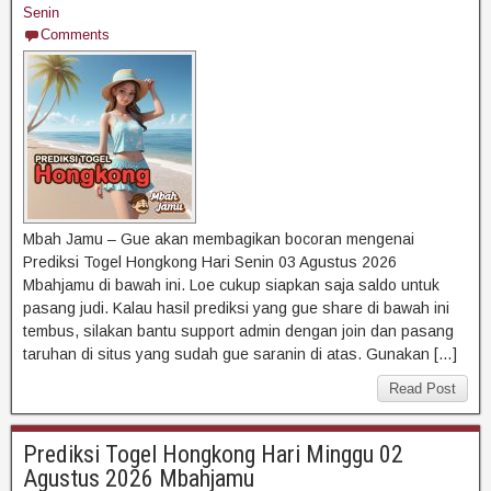
Senin
Comments
Mbah Jamu – Gue akan membagikan bocoran mengenai
Prediksi Togel Hongkong Hari Senin 03 Agustus 2026
Mbahjamu di bawah ini. Loe cukup siapkan saja saldo untuk
pasang judi. Kalau hasil prediksi yang gue share di bawah ini
tembus, silakan bantu support admin dengan join dan pasang
taruhan di situs yang sudah gue saranin di atas. Gunakan […]
Read Post
Prediksi Togel Hongkong Hari Minggu 02
Agustus 2026 Mbahjamu