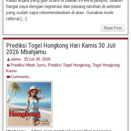
Kalau angka yang gue share di bawah ini kena jackpot, silakan
hargai saya dengan registrasi dan pasang taruhan di website
yang sudah saya rekomendasikan di atas. Gunakan kode
referral […]
Read Post
Prediksi Togel Hongkong Hari Kamis 30 Juli
2026 Mbahjamu
admin
Juli 30, 2026
Prediksi Mbah Jamu
,
Prediksi Togel Hongkong
,
Togel Hongkong
Kamis
Comments