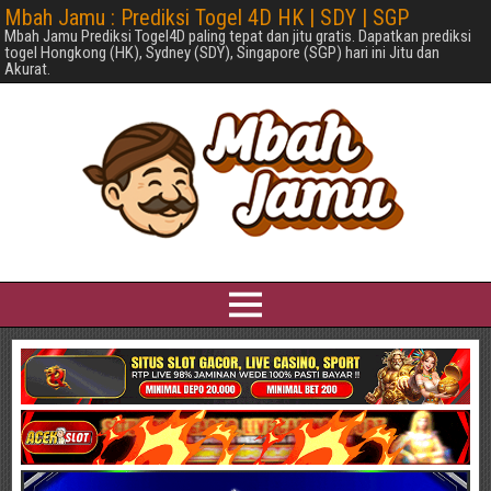
Mbah Jamu : Prediksi Togel 4D HK | SDY | SGP
Mbah Jamu Prediksi Togel4D paling tepat dan jitu gratis. Dapatkan prediksi
togel Hongkong (HK), Sydney (SDY), Singapore (SGP) hari ini Jitu dan
Akurat.