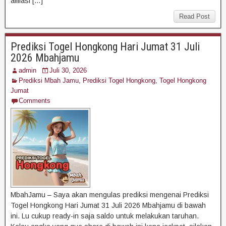
afiliasi […]
Read Post
Prediksi Togel Hongkong Hari Jumat 31 Juli
2026 Mbahjamu
admin
Juli 30, 2026
Prediksi Mbah Jamu
,
Prediksi Togel Hongkong
,
Togel Hongkong
Jumat
Comments
MbahJamu – Saya akan mengulas prediksi mengenai Prediksi
Togel Hongkong Hari Jumat 31 Juli 2026 Mbahjamu di bawah
ini. Lu cukup ready-in saja saldo untuk melakukan taruhan.