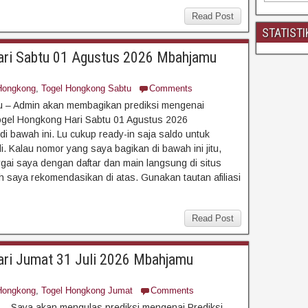
Read Post
STATISTI
ari Sabtu 01 Agustus 2026 Mbahjamu
 Hongkong
,
Togel Hongkong Sabtu
Comments
 – Admin akan membagikan prediksi mengenai
ogel Hongkong Hari Sabtu 01 Agustus 2026
i bawah ini. Lu cukup ready-in saja saldo untuk
i. Kalau nomor yang saya bagikan di bawah ini jitu,
rgai saya dengan daftar dan main langsung di situs
 saya rekomendasikan di atas. Gunakan tautan afiliasi
Read Post
ari Jumat 31 Juli 2026 Mbahjamu
 Hongkong
,
Togel Hongkong Jumat
Comments
– Saya akan mengulas prediksi mengenai Prediksi