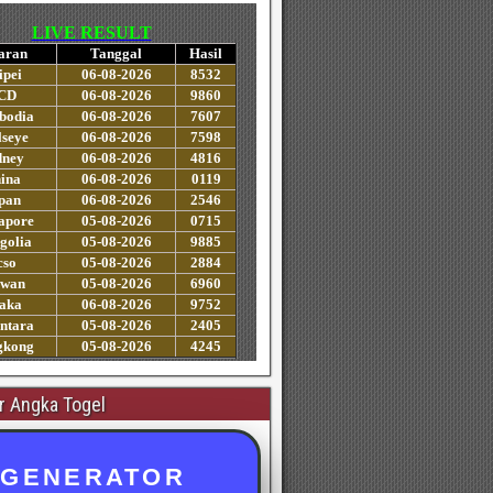
r Angka Togel
GENERATOR