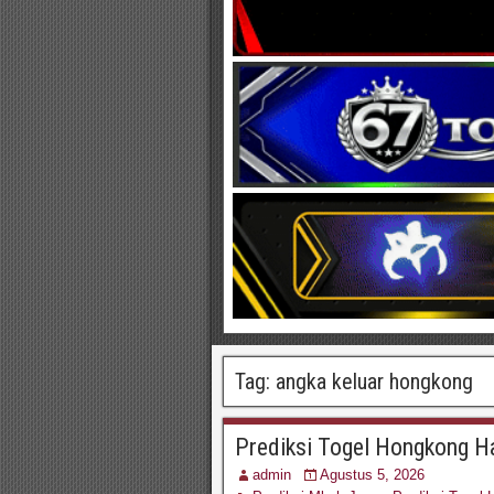
Tag:
angka keluar hongkong
Prediksi Togel Hongkong H
admin
Agustus 5, 2026