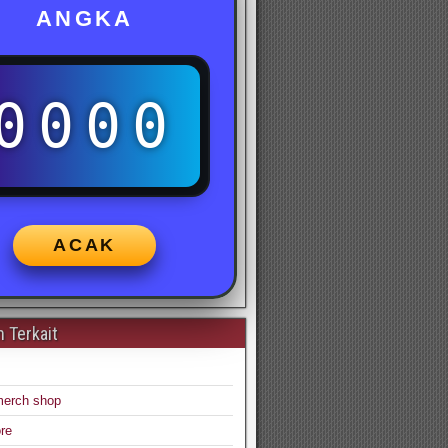
ANGKA
0000
ACAK
 Terkait
merch shop
re