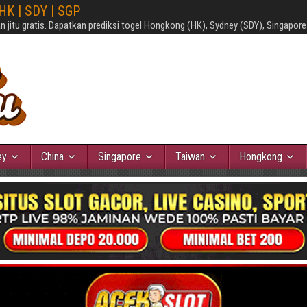
HK | SDY | SGP
 jitu gratis. Dapatkan prediksi togel Hongkong (HK), Sydney (SDY), Singapore (
ey
China
Singapore
Taiwan
Hongkong