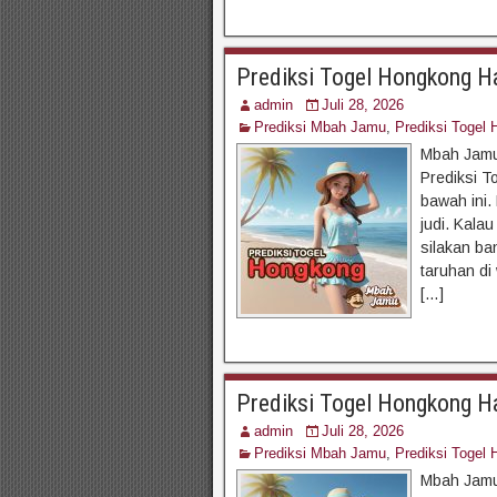
Prediksi Togel Hongkong H
admin
Juli 28, 2026
Prediksi Mbah Jamu
,
Prediksi Togel
Mbah Jamu
Prediksi T
bawah ini.
judi. Kalau
silakan ba
taruhan di
[…]
Prediksi Togel Hongkong H
admin
Juli 28, 2026
Prediksi Mbah Jamu
,
Prediksi Togel
Mbah Jamu