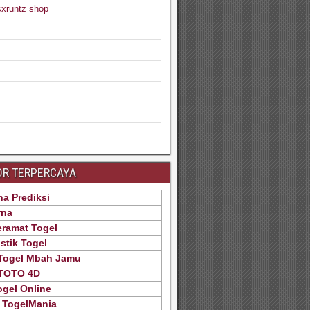
xruntz shop
OR TERPERCAYA
a Prediksi
rna
ramat Togel
stik Togel
 Togel Mbah Jamu
 TOTO 4D
ogel Online
r TogelMania