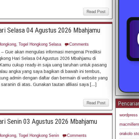
Read Post
ari Selasa 04 Agustus 2026 Mbahjamu
 Hongkong
,
Togel Hongkong Selasa
Comments
– Gue akan mengulas informasi mengenai Prediksi
gkong Hari Selasa 04 Agustus 2026 Mbahjamu di
 Kamu cukup ready-in saja uang taruhan untuk pasang
alau angka yang saya bagikan di bawah ini tembus,
kung admin dengan daftar dan bermain di website yang
saranin di atas. Gunakan tautan afiliasi saya […]
Pencarian
Read Post
wordpress
ari Senin 03 Agustus 2026 Mbahjamu
macmiller
orakolo sto
 Hongkong
,
Togel Hongkong Senin
Comments