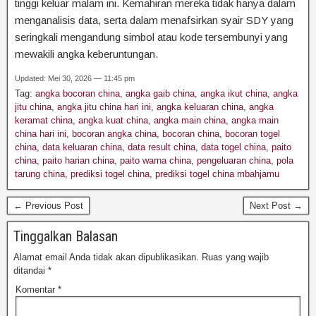
tinggi keluar malam ini. Kemahiran mereka tidak hanya dalam
menganalisis data, serta dalam menafsirkan syair SDY yang
seringkali mengandung simbol atau kode tersembunyi yang
mewakili angka keberuntungan.
Updated: Mei 30, 2026 — 11:45 pm
Tag:
angka bocoran china
,
angka gaib china
,
angka ikut china
,
angka
jitu china
,
angka jitu china hari ini
,
angka keluaran china
,
angka
keramat china
,
angka kuat china
,
angka main china
,
angka main
china hari ini
,
bocoran angka china
,
bocoran china
,
bocoran togel
china
,
data keluaran china
,
data result china
,
data togel china
,
paito
china
,
paito harian china
,
paito warna china
,
pengeluaran china
,
pola
tarung china
,
prediksi togel china
,
prediksi togel china mbahjamu
← Previous Post
Next Post →
Tinggalkan Balasan
Alamat email Anda tidak akan dipublikasikan.
Ruas yang wajib
ditandai
*
Komentar
*