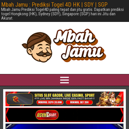
Mbah Jamu : Prediksi Togel 4D HK | SDY | SGP
Mbah Jamu Prediksi Togel4D paling tepat dan jitu gratis. Dapatkan prediksi
togel Hongkong (HK), Sydney (SDY), Singapore (SGP) hari ini Jitu dan
Akurat.