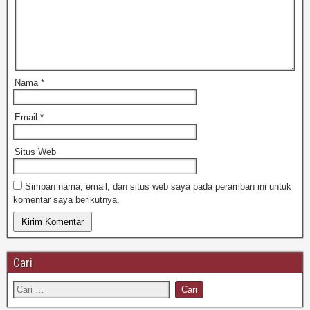
Nama
*
Email
*
Situs Web
Simpan nama, email, dan situs web saya pada peramban ini untuk
komentar saya berikutnya.
Cari