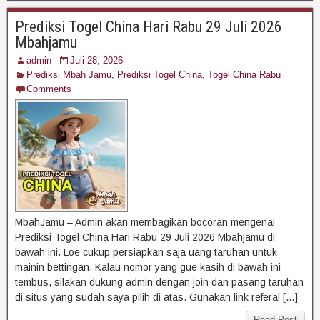
Prediksi Togel China Hari Rabu 29 Juli 2026
Mbahjamu
admin
Juli 28, 2026
Prediksi Mbah Jamu
,
Prediksi Togel China
,
Togel China Rabu
Comments
MbahJamu – Admin akan membagikan bocoran mengenai
Prediksi Togel China Hari Rabu 29 Juli 2026 Mbahjamu di
bawah ini. Loe cukup persiapkan saja uang taruhan untuk
mainin bettingan. Kalau nomor yang gue kasih di bawah ini
tembus, silakan dukung admin dengan join dan pasang taruhan
di situs yang sudah saya pilih di atas. Gunakan link referal […]
Read Post