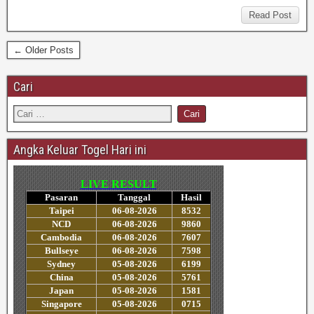
Read Post
← Older Posts
Cari
Angka Keluar Togel Hari ini