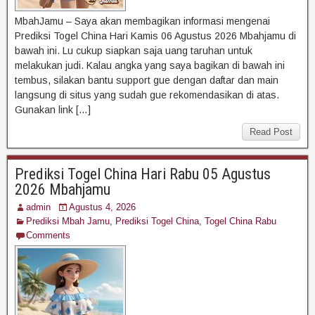
MbahJamu – Saya akan membagikan informasi mengenai
Prediksi Togel China Hari Kamis 06 Agustus 2026 Mbahjamu di
bawah ini. Lu cukup siapkan saja uang taruhan untuk
melakukan judi. Kalau angka yang saya bagikan di bawah ini
tembus, silakan bantu support gue dengan daftar dan main
langsung di situs yang sudah gue rekomendasikan di atas.
Gunakan link […]
Read Post
Prediksi Togel China Hari Rabu 05 Agustus
2026 Mbahjamu
admin
Agustus 4, 2026
Prediksi Mbah Jamu
,
Prediksi Togel China
,
Togel China Rabu
Comments