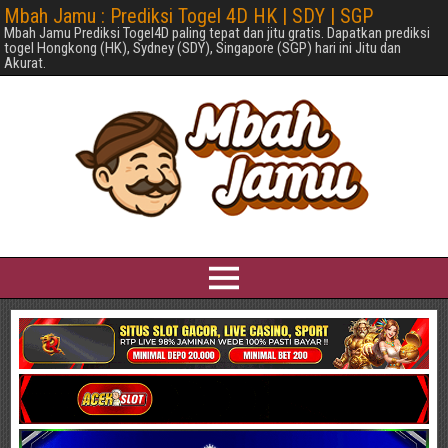
Mbah Jamu : Prediksi Togel 4D HK | SDY | SGP
Mbah Jamu Prediksi Togel4D paling tepat dan jitu gratis. Dapatkan prediksi
togel Hongkong (HK), Sydney (SDY), Singapore (SGP) hari ini Jitu dan
Akurat.