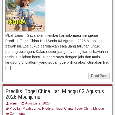
MbahJamu – Saya akan memberikan informasi mengenai
Prediksi Togel China Hari Senin 03 Agustus 2026 Mbahjamu di
bawah ini. Loe cukup persiapkan saja uang taruhan untuk
pasang bettingan. Kalau nomor yang saya bagikan di bawah ini
tembus, silakan bantu support saya dengan join dan main
langsung di platform yang sudah gue pilih di atas. Gunakan link
[…]
Read Post
Prediksi Togel China Hari Minggu 02 Agustus
2026 Mbahjamu
admin
Agustus 2, 2026
Prediksi Mbah Jamu
,
Prediksi Togel China
,
Togel China Minggu
Comments