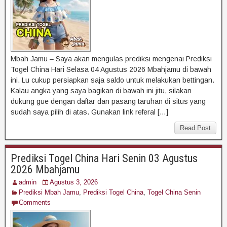
Mbah Jamu – Saya akan mengulas prediksi mengenai Prediksi
Togel China Hari Selasa 04 Agustus 2026 Mbahjamu di bawah
ini. Lu cukup persiapkan saja saldo untuk melakukan bettingan.
Kalau angka yang saya bagikan di bawah ini jitu, silakan
dukung gue dengan daftar dan pasang taruhan di situs yang
sudah saya pilih di atas. Gunakan link referal […]
Read Post
Prediksi Togel China Hari Senin 03 Agustus
2026 Mbahjamu
admin
Agustus 3, 2026
Prediksi Mbah Jamu
,
Prediksi Togel China
,
Togel China Senin
Comments