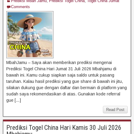
Prediksi Mbah Jamu
,
Prediksi Togel China
,
Togel China Jumat
Comments
MbahJamu – Saya akan memberikan prediksi mengenai
Prediksi Togel China Hari Jumat 31 Juli 2026 Mbahjamu di
bawah ini. Kamu cukup siapkan saja saldo untuk pasang
taruhan. Kalau hasil prediksi yang gue share di bawah ini jitu,
silakan dukung gue dengan daftar dan bermain di platform yang
sudah saya rekomendasikan di atas. Gunakan kode referral
gue […]
Read Post
Prediksi Togel China Hari Kamis 30 Juli 2026