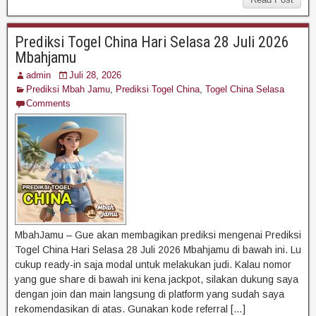
Prediksi Togel China Hari Selasa 28 Juli 2026
Mbahjamu
admin
Juli 28, 2026
Prediksi Mbah Jamu
,
Prediksi Togel China
,
Togel China Selasa
Comments
MbahJamu – Gue akan membagikan prediksi mengenai Prediksi
Togel China Hari Selasa 28 Juli 2026 Mbahjamu di bawah ini. Lu
cukup ready-in saja modal untuk melakukan judi. Kalau nomor
yang gue share di bawah ini kena jackpot, silakan dukung saya
dengan join dan main langsung di platform yang sudah saya
rekomendasikan di atas. Gunakan kode referral […]