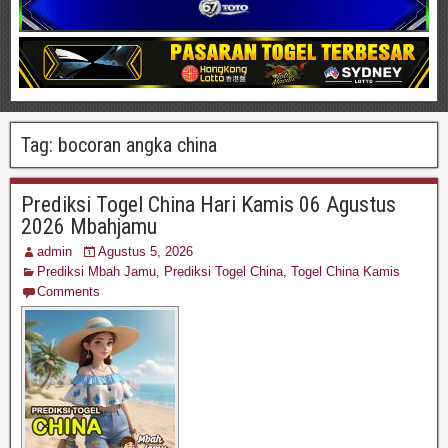
Tag:
bocoran angka china
Prediksi Togel China Hari Kamis 06 Agustus
2026 Mbahjamu
admin
Agustus 5, 2026
Prediksi Mbah Jamu
,
Prediksi Togel China
,
Togel China Kamis
Comments