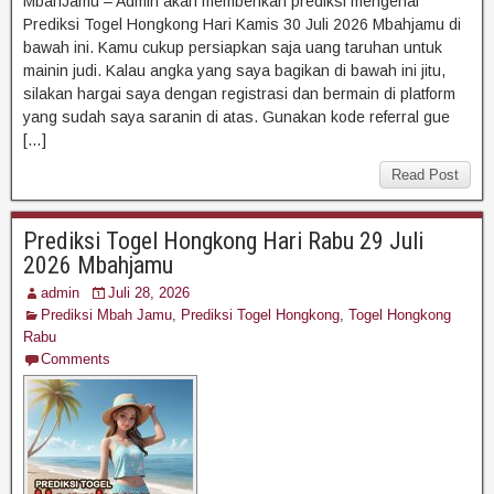
MbahJamu – Admin akan memberikan prediksi mengenai
Prediksi Togel Hongkong Hari Kamis 30 Juli 2026 Mbahjamu di
bawah ini. Kamu cukup persiapkan saja uang taruhan untuk
mainin judi. Kalau angka yang saya bagikan di bawah ini jitu,
silakan hargai saya dengan registrasi dan bermain di platform
yang sudah saya saranin di atas. Gunakan kode referral gue
[…]
Read Post
Prediksi Togel Hongkong Hari Rabu 29 Juli
2026 Mbahjamu
admin
Juli 28, 2026
Prediksi Mbah Jamu
,
Prediksi Togel Hongkong
,
Togel Hongkong
Rabu
Comments