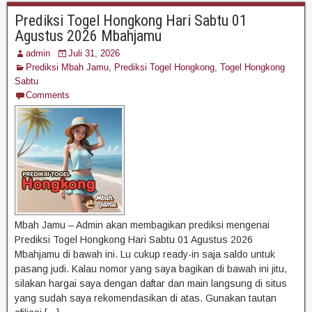
Prediksi Togel Hongkong Hari Sabtu 01
Agustus 2026 Mbahjamu
admin
Juli 31, 2026
Prediksi Mbah Jamu
,
Prediksi Togel Hongkong
,
Togel Hongkong
Sabtu
Comments
Mbah Jamu – Admin akan membagikan prediksi mengenai
Prediksi Togel Hongkong Hari Sabtu 01 Agustus 2026
Mbahjamu di bawah ini. Lu cukup ready-in saja saldo untuk
pasang judi. Kalau nomor yang saya bagikan di bawah ini jitu,
silakan hargai saya dengan daftar dan main langsung di situs
yang sudah saya rekomendasikan di atas. Gunakan tautan