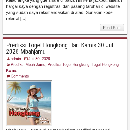
Kalau angka yang gue share di bawah ini kena jackpot, silakan
hargai saya dengan registrasi dan pasang taruhan di website
yang sudah saya rekomendasikan di atas. Gunakan kode
referral […]
Read Post
Prediksi Togel Hongkong Hari Kamis 30 Juli
2026 Mbahjamu
admin
Juli 30, 2026
Prediksi Mbah Jamu
,
Prediksi Togel Hongkong
,
Togel Hongkong
Kamis
Comments