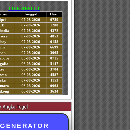
r Angka Togel
GENERATOR