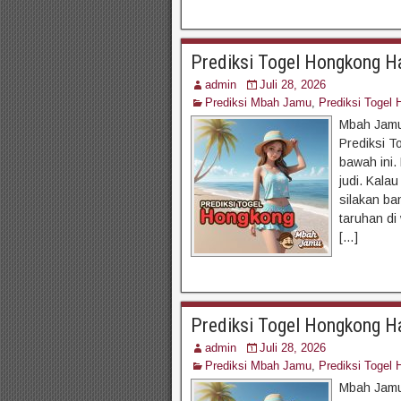
Prediksi Togel Hongkong H
admin
Juli 28, 2026
Prediksi Mbah Jamu
,
Prediksi Togel
Mbah Jamu
Prediksi T
bawah ini.
judi. Kalau
silakan ba
taruhan di
[…]
Prediksi Togel Hongkong H
admin
Juli 28, 2026
Prediksi Mbah Jamu
,
Prediksi Togel
Mbah Jamu