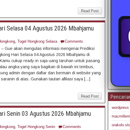
Read Post
ari Selasa 04 Agustus 2026 Mbahjamu
 Hongkong
,
Togel Hongkong Selasa
Comments
– Gue akan mengulas informasi mengenai Prediksi
gkong Hari Selasa 04 Agustus 2026 Mbahjamu di
 Kamu cukup ready-in saja uang taruhan untuk pasang
alau angka yang saya bagikan di bawah ini tembus,
kung admin dengan daftar dan bermain di website yang
saranin di atas. Gunakan tautan afiliasi saya […]
Pencarian
Read Post
wordpress
ari Senin 03 Agustus 2026 Mbahjamu
macmiller
orakolo sto
 Hongkong
,
Togel Hongkong Senin
Comments