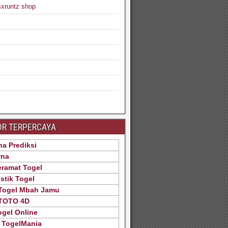
xruntz shop
OR TERPERCAYA
a Prediksi
rna
ramat Togel
stik Togel
 Togel Mbah Jamu
 TOTO 4D
ogel Online
r TogelMania