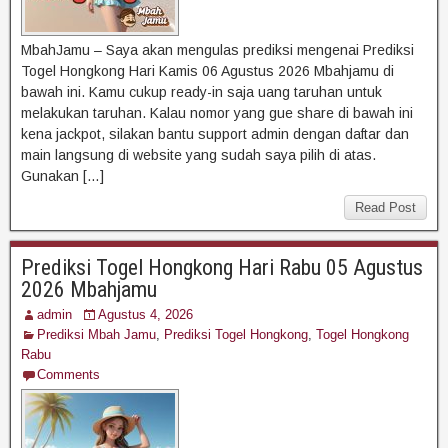
MbahJamu – Saya akan mengulas prediksi mengenai Prediksi
Togel Hongkong Hari Kamis 06 Agustus 2026 Mbahjamu di
bawah ini. Kamu cukup ready-in saja uang taruhan untuk
melakukan taruhan. Kalau nomor yang gue share di bawah ini
kena jackpot, silakan bantu support admin dengan daftar dan
main langsung di website yang sudah saya pilih di atas.
Gunakan […]
Read Post
Prediksi Togel Hongkong Hari Rabu 05 Agustus
2026 Mbahjamu
admin
Agustus 4, 2026
Prediksi Mbah Jamu
,
Prediksi Togel Hongkong
,
Togel Hongkong
Rabu
Comments