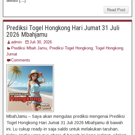
afiliasi […]
Read Post
Prediksi Togel Hongkong Hari Jumat 31 Juli
2026 Mbahjamu
admin
Juli 30, 2026
Prediksi Mbah Jamu
,
Prediksi Togel Hongkong
,
Togel Hongkong
Jumat
Comments
MbahJamu – Saya akan mengulas prediksi mengenai Prediksi
Togel Hongkong Hari Jumat 31 Juli 2026 Mbahjamu di bawah
ini. Lu cukup ready-in saja saldo untuk melakukan taruhan.