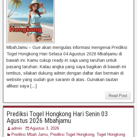
MbahJamu – Gue akan mengulas informasi mengenai Prediksi
Togel Hongkong Hari Selasa 04 Agustus 2026 Mbahjamu di
bawah ini. Kamu cukup ready-in saja uang taruhan untuk
pasang taruhan. Kalau angka yang saya bagikan di bawah ini
tembus, silakan dukung admin dengan daftar dan bermain di
website yang sudah gue saranin di atas. Gunakan tautan
afiliasi saya […]
Read Post
Prediksi Togel Hongkong Hari Senin 03
Agustus 2026 Mbahjamu
admin
Agustus 3, 2026
Prediksi Mbah Jamu
,
Prediksi Togel Hongkong
,
Togel Hongkong