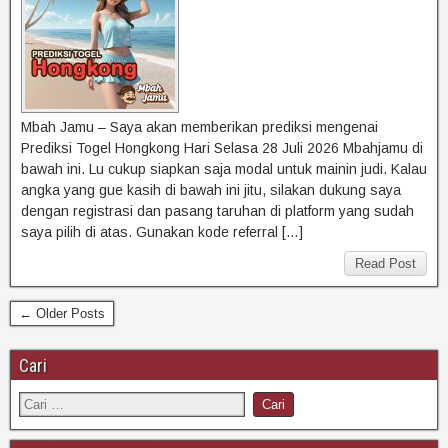
Mbah Jamu – Saya akan memberikan prediksi mengenai
Prediksi Togel Hongkong Hari Selasa 28 Juli 2026 Mbahjamu di
bawah ini. Lu cukup siapkan saja modal untuk mainin judi. Kalau
angka yang gue kasih di bawah ini jitu, silakan dukung saya
dengan registrasi dan pasang taruhan di platform yang sudah
saya pilih di atas. Gunakan kode referral […]
Read Post
← Older Posts
Cari