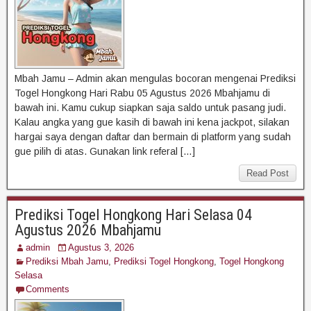
Mbah Jamu – Admin akan mengulas bocoran mengenai Prediksi
Togel Hongkong Hari Rabu 05 Agustus 2026 Mbahjamu di
bawah ini. Kamu cukup siapkan saja saldo untuk pasang judi.
Kalau angka yang gue kasih di bawah ini kena jackpot, silakan
hargai saya dengan daftar dan bermain di platform yang sudah
gue pilih di atas. Gunakan link referal […]
Read Post
Prediksi Togel Hongkong Hari Selasa 04
Agustus 2026 Mbahjamu
admin
Agustus 3, 2026
Prediksi Mbah Jamu
,
Prediksi Togel Hongkong
,
Togel Hongkong
Selasa
Comments