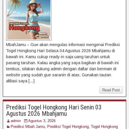
MbahJamu – Gue akan mengulas informasi mengenai Prediksi
Togel Hongkong Hari Selasa 04 Agustus 2026 Mbahjamu di
bawah ini. Kamu cukup ready-in saja uang taruhan untuk
pasang taruhan. Kalau angka yang saya bagikan di bawah ini
tembus, silakan dukung admin dengan daftar dan bermain di
website yang sudah gue saranin di atas. Gunakan tautan
afiliasi saya […]
Read Post
Prediksi Togel Hongkong Hari Senin 03
Agustus 2026 Mbahjamu
admin
Agustus 3, 2026
Prediksi Mbah Jamu
,
Prediksi Togel Hongkong
,
Togel Hongkong