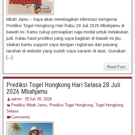
Mbah Jamu – Saya akan membagikan informasi mengenai
Prediksi Togel Hongkong Hari Rabu 29 Juli 2026 Mbahjamu di
bawah ini. Kamu cukup persiapkan saja modal untuk melakukan
judi. Kalau hasil prediksi yang saya bagikan di bawah ini jitu,
silakan bantu support saya dengan registrasi dan pasang
taruhan di website yang sudah saya saranin di atas. Gunakan
[…]
Read Post
Prediksi Togel Hongkong Hari Selasa 28 Juli
2026 Mbahjamu
admin
Juli 28, 2026
Prediksi Mbah Jamu
,
Prediksi Togel Hongkong
,
Togel Hongkong
Selasa
Comments