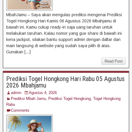
MbahJamu – Saya akan mengulas prediksi mengenai Prediksi
Togel Hongkong Hari Kamis 06 Agustus 2026 Mbahjamu di
bawah ini. Kamu cukup ready-in saja uang taruhan untuk
melakukan taruhan. Kalau nomor yang gue share di bawah ini
kena jackpot, silakan bantu support admin dengan daftar dan
main langsung di website yang sudah saya pilih di atas.
Gunakan […]
Read Post
Prediksi Togel Hongkong Hari Rabu 05 Agustus
2026 Mbahjamu
admin
Agustus 4, 2026
Prediksi Mbah Jamu
,
Prediksi Togel Hongkong
,
Togel Hongkong
Rabu
Comments