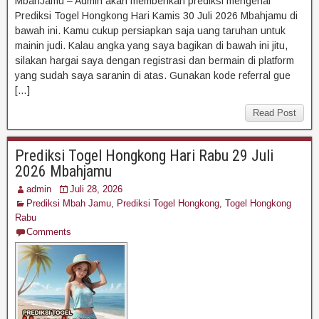
MbahJamu – Admin akan memberikan prediksi mengenai
Prediksi Togel Hongkong Hari Kamis 30 Juli 2026 Mbahjamu di
bawah ini. Kamu cukup persiapkan saja uang taruhan untuk
mainin judi. Kalau angka yang saya bagikan di bawah ini jitu,
silakan hargai saya dengan registrasi dan bermain di platform
yang sudah saya saranin di atas. Gunakan kode referral gue
[…]
Read Post
Prediksi Togel Hongkong Hari Rabu 29 Juli
2026 Mbahjamu
admin
Juli 28, 2026
Prediksi Mbah Jamu
,
Prediksi Togel Hongkong
,
Togel Hongkong
Rabu
Comments