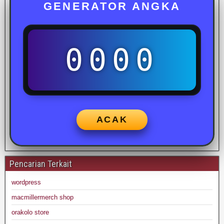
GENERATOR ANGKA
0000
ACAK
Pencarian Terkait
wordpress
macmillermerch shop
orakolo store