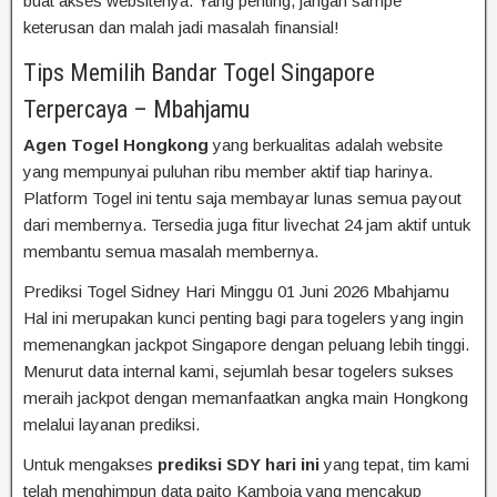
buat akses websitenya. Yang penting, jangan sampe
keterusan dan malah jadi masalah finansial!
Tips Memilih Bandar Togel Singapore
Terpercaya – Mbahjamu
Agen Togel Hongkong
yang berkualitas adalah website
yang mempunyai puluhan ribu member aktif tiap harinya.
Platform Togel ini tentu saja membayar lunas semua payout
dari membernya. Tersedia juga fitur livechat 24 jam aktif untuk
membantu semua masalah membernya.
Prediksi Togel Sidney Hari Minggu 01 Juni 2026 Mbahjamu
Hal ini merupakan kunci penting bagi para togelers yang ingin
memenangkan jackpot Singapore dengan peluang lebih tinggi.
Menurut data internal kami, sejumlah besar togelers sukses
meraih jackpot dengan memanfaatkan angka main Hongkong
melalui layanan prediksi.
Untuk mengakses
prediksi SDY hari ini
yang tepat, tim kami
telah menghimpun data paito Kamboja yang mencakup