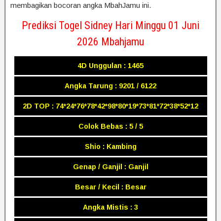
membagikan bocoran angka MbahJamu ini.
Prediksi Togel Sidney Hari Minggu 01 Juni
2026 Mbahjamu
4D Unggulan : 1465
Angka Tarung : 9201 / 6122
2D TOP : 74*24*76*78*42*98*80*19*73*81*72*38*52*12
Colok Bebas : 5 / 5
Shio : Kambing
Genap / Ganjil : Ganjil
Besar / Kecil : Besar
Angka Mistis : 3