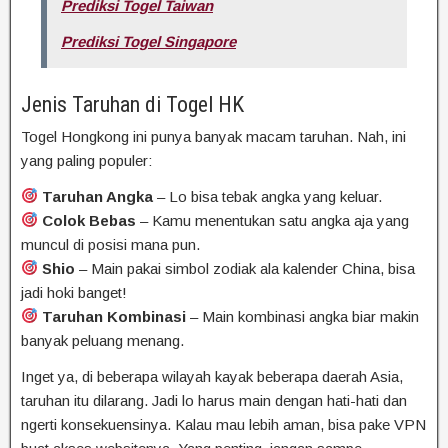
Prediksi Togel Taiwan
Prediksi Togel Singapore
Jenis Taruhan di Togel
HK
Togel
Hongkong
ini punya banyak macam taruhan. Nah, ini
yang paling populer:
Taruhan Angka
– Lo bisa tebak angka yang keluar.
Colok Bebas
– Kamu menentukan satu angka aja yang
muncul di posisi mana pun.
Shio
– Main pakai simbol zodiak ala kalender China, bisa
jadi hoki banget!
Taruhan Kombinasi
– Main kombinasi angka biar makin
banyak peluang menang.
Inget ya, di beberapa wilayah kayak beberapa daerah Asia,
taruhan itu dilarang. Jadi lo harus main dengan hati-hati dan
ngerti konsekuensinya. Kalau mau lebih aman, bisa pake VPN