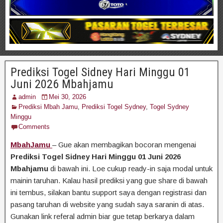
Prediksi Togel Sidney Hari Minggu 01
Juni 2026 Mbahjamu
admin
Mei 30, 2026
Prediksi Mbah Jamu
,
Prediksi Togel Sydney
,
Togel Sydney
Minggu
Comments
MbahJamu
– Gue akan membagikan bocoran mengenai
Prediksi Togel Sidney Hari Minggu 01 Juni 2026
Mbahjamu
di bawah ini. Loe cukup ready-
in
saja modal untuk
mainin taruhan. Kalau hasil prediksi yang gue
share
di bawah
ini tembus, silakan bantu support saya dengan registrasi dan
pasang taruhan di website yang sudah saya saranin di atas.
Gunakan link referal
admin
biar gue tetap berkarya dalam