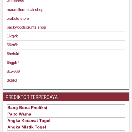
wordpress
macmillermerch shop
orakolo store
packwoodsxruntz shop
1lkgvk
66vt6h
6heh4d
6hgph7
8cw989
dkbtcl
PREDIKTOR TERPERCAYA
Bang Bona Prediksi
Paito Warna
Angka Keramat Togel
Angka Mistik Togel