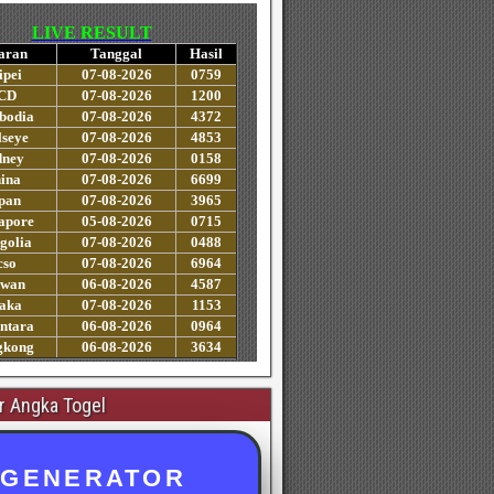
r Angka Togel
GENERATOR