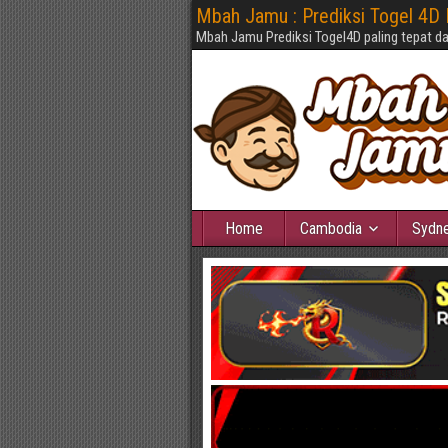
Mbah Jamu : Prediksi Togel 4D 
Mbah Jamu Prediksi Togel4D paling tepat dan
Home
Cambodia
Sydn