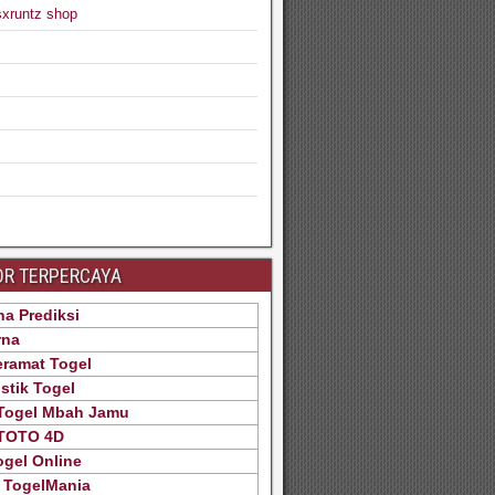
xruntz shop
OR TERPERCAYA
a Prediksi
rna
ramat Togel
stik Togel
 Togel Mbah Jamu
 TOTO 4D
ogel Online
r TogelMania