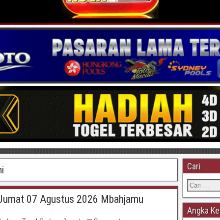
Cari
ni
i Jumat 07 Agustus 2026 Mbahjamu
Angka Kel