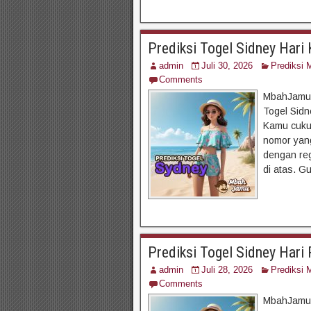
Prediksi Togel Sidney Hari
admin
Juli 30, 2026
Prediksi
Comments
MbahJamu 
Togel Sidn
Kamu cukup
nomor yang
dengan reg
di atas. G
Prediksi Togel Sidney Hari
admin
Juli 28, 2026
Prediksi
Comments
MbahJamu 