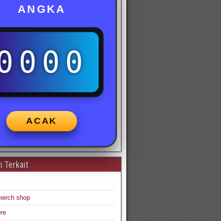
ANGKA
0000
ACAK
 Terkait
merch shop
re