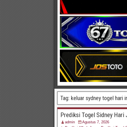
Tag:
keluar sydney togel hari i
Prediksi Togel Sidney Har
admin
Agustus 7, 2026