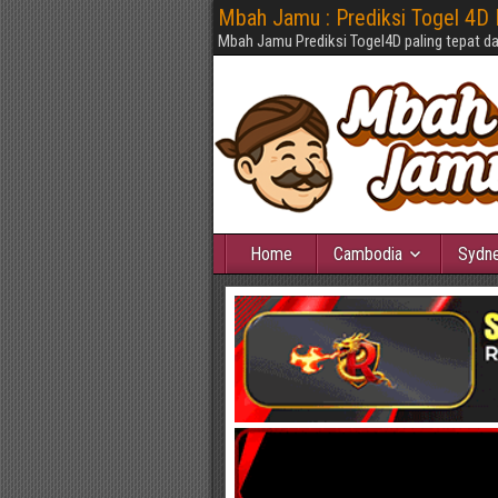
Mbah Jamu : Prediksi Togel 4D 
Mbah Jamu Prediksi Togel4D paling tepat dan
Home
Cambodia
Sydn