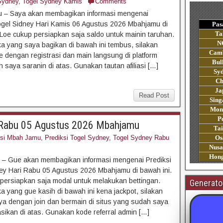
 Sydney
,
Togel Sydney Kamis
Comments
 – Saya akan membagikan informasi mengenai
ogel Sidney Hari Kamis 06 Agustus 2026 Mbahjamu di
 Loe cukup persiapkan saja saldo untuk mainin taruhan.
a yang saya bagikan di bawah ini tembus, silakan
 dengan registrasi dan main langsung di platform
 saya saranin di atas. Gunakan tautan afiliasi […]
Read Post
i Rabu 05 Agustus 2026 Mbahjamu
ksi Mbah Jamu
,
Prediksi Togel Sydney
,
Togel Sydney Rabu
– Gue akan membagikan informasi mengenai Prediksi
ey Hari Rabu 05 Agustus 2026 Mbahjamu di bawah ini.
persiapkan saja modal untuk melakukan bettingan.
Generato
a yang gue kasih di bawah ini kena jackpot, silakan
a dengan join dan bermain di situs yang sudah saya
ikan di atas. Gunakan kode referral admin […]