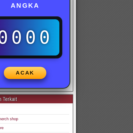
ANGKA
0000
ACAK
 Terkait
merch shop
re