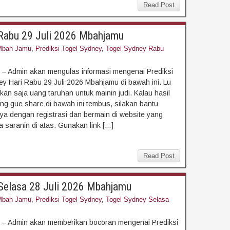
Read Post
 Rabu 29 Juli 2026 Mbahjamu
 Mbah Jamu
,
Prediksi Togel Sydney
,
Togel Sydney Rabu
– Admin akan mengulas informasi mengenai Prediksi
ey Hari Rabu 29 Juli 2026 Mbahjamu di bawah ini. Lu
kan saja uang taruhan untuk mainin judi. Kalau hasil
ang gue share di bawah ini tembus, silakan bantu
ya dengan registrasi dan bermain di website yang
 saranin di atas. Gunakan link […]
Read Post
 Selasa 28 Juli 2026 Mbahjamu
 Mbah Jamu
,
Prediksi Togel Sydney
,
Togel Sydney Selasa
– Admin akan memberikan bocoran mengenai Prediksi