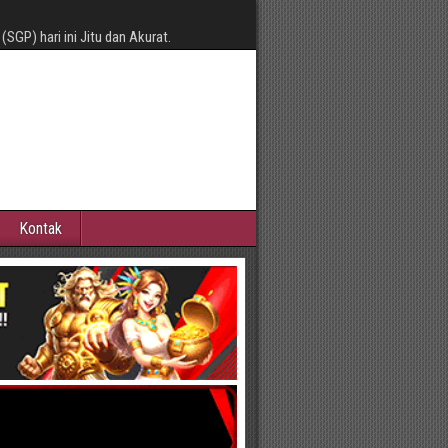
SGP) hari ini Jitu dan Akurat.
Kontak