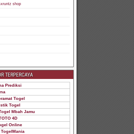
xruntz shop
OR TERPERCAYA
a Prediksi
rna
ramat Togel
stik Togel
 Togel Mbah Jamu
 TOTO 4D
ogel Online
r TogelMania