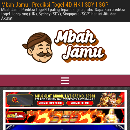
Mbah Jamu : Prediksi Togel 4D HK | SDY | SGP
Mbah Jamu Prediksi Togel4D paling tepat dan jitu gratis. Dapatkan prediksi
togel Hongkong (HK), Sydney (SDY), Singapore (SGP) hari ini Jitu dan
Akurat.