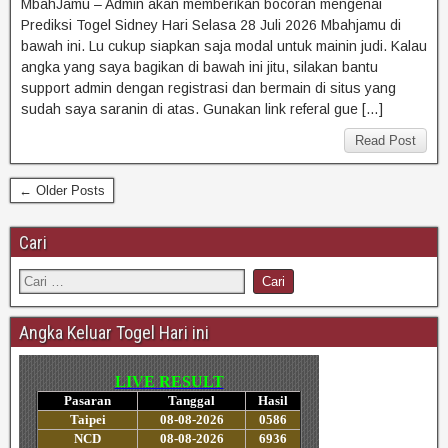
MbahJamu – Admin akan memberikan bocoran mengenai
Prediksi Togel Sidney Hari Selasa 28 Juli 2026 Mbahjamu di
bawah ini. Lu cukup siapkan saja modal untuk mainin judi. Kalau
angka yang saya bagikan di bawah ini jitu, silakan bantu
support admin dengan registrasi dan bermain di situs yang
sudah saya saranin di atas. Gunakan link referal gue […]
Read Post
← Older Posts
Cari
Angka Keluar Togel Hari ini