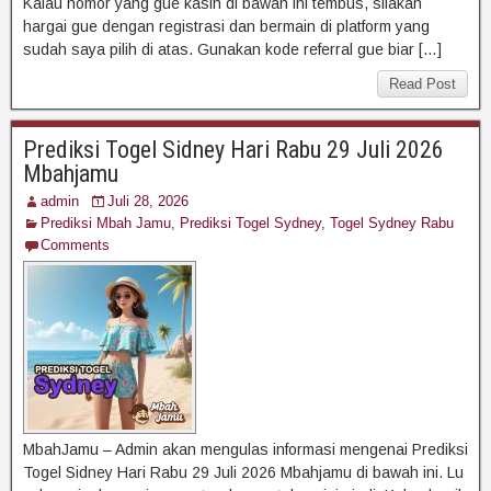
Kalau nomor yang gue kasih di bawah ini tembus, silakan
hargai gue dengan registrasi dan bermain di platform yang
sudah saya pilih di atas. Gunakan kode referral gue biar […]
Read Post
Prediksi Togel Sidney Hari Rabu 29 Juli 2026
Mbahjamu
admin
Juli 28, 2026
Prediksi Mbah Jamu
,
Prediksi Togel Sydney
,
Togel Sydney Rabu
Comments
MbahJamu – Admin akan mengulas informasi mengenai Prediksi
Togel Sidney Hari Rabu 29 Juli 2026 Mbahjamu di bawah ini. Lu