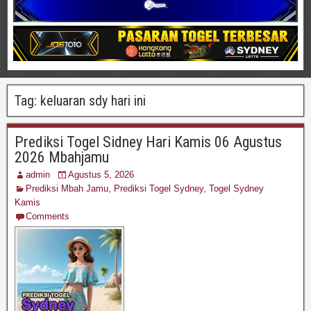
Tag:
keluaran sdy hari ini
Prediksi Togel Sidney Hari Kamis 06 Agustus
2026 Mbahjamu
admin
Agustus 5, 2026
Prediksi Mbah Jamu
,
Prediksi Togel Sydney
,
Togel Sydney
Kamis
Comments