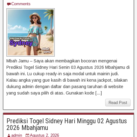
Comments
Mbah Jamu – Saya akan membagikan bocoran mengenai
Prediksi Togel Sidney Hari Senin 03 Agustus 2026 Mbahjamu di
bawah ini. Lu cukup ready-in saja modal untuk mainin judi.
Kalau angka yang gue kasih di bawah ini kena jackpot, silakan
dukung admin dengan daftar dan pasang taruhan di website
yang sudah saya pilih di atas. Gunakan kode […]
Read Post
Prediksi Togel Sidney Hari Minggu 02 Agustus
2026 Mbahjamu
admin
Agustus 2, 2026