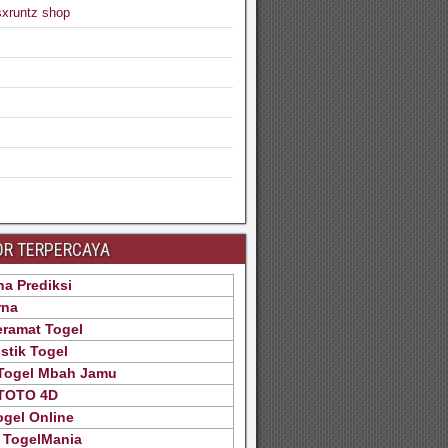
xruntz shop
OR TERPERCAYA
a Prediksi
rna
ramat Togel
stik Togel
 Togel Mbah Jamu
 TOTO 4D
ogel Online
r TogelMania