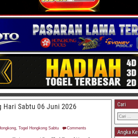
Cari
g Hari Sabtu 06 Juni 2026
 Hongkong
,
Togel Hongkong Sabtu
Comments
Angka Kel