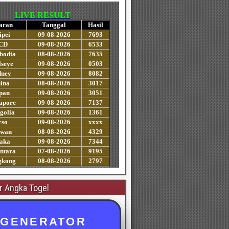
r Angka Togel
GENERATOR