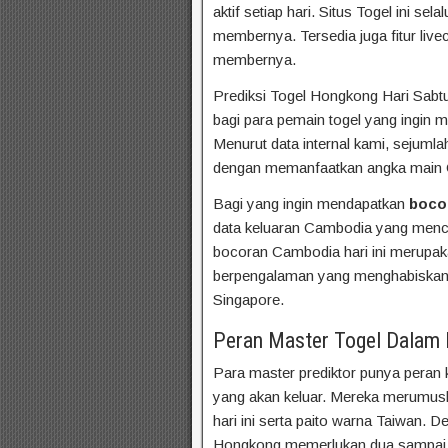
aktif setiap hari. Situs Togel ini 
membernya. Tersedia juga fitur liv
membernya.
Prediksi Togel Hongkong Hari Sabt
bagi para pemain togel yang ingin 
Menurut data internal kami, sejum
dengan memanfaatkan angka main C
Bagi yang ingin mendapatkan
bocor
data keluaran Cambodia yang mencak
bocoran Cambodia hari ini merupakan
berpengalaman yang menghabiskan 
Singapore.
Peran Master Togel Dalam M
Para master prediktor punya pera
yang akan keluar. Mereka merumusk
hari ini serta paito warna Taiwan. D
Hongkong memerlukan dua sampai ti