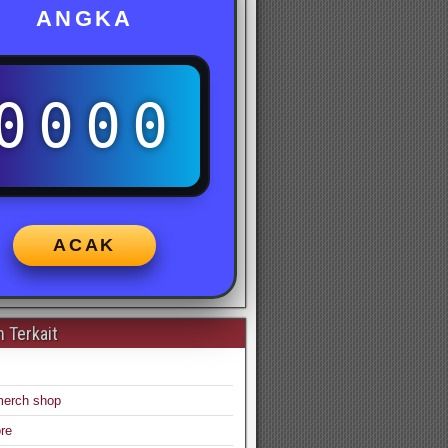
ANGKA
0000
ACAK
 Terkait
merch shop
re