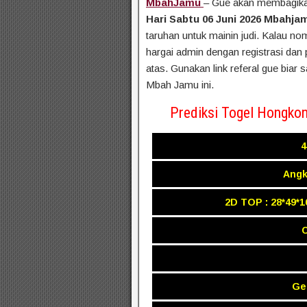
MbahJamu
– Gue akan membagika
Hari Sabtu 06 Juni 2026 Mbahja
taruhan untuk mainin judi. Kalau n
hargai
admin
dengan registrasi dan 
atas. Gunakan link referal gue bia
Mbah Jamu ini.
Prediksi Togel Hongko
4
Angk
2D TOP : 28*49*1
C
Gen