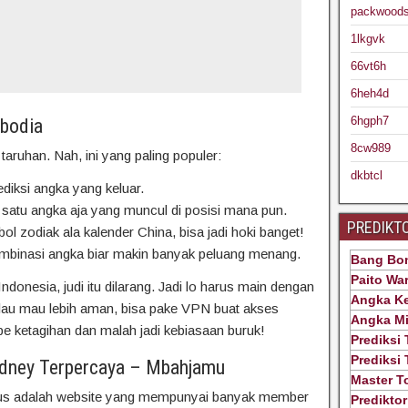
packwoods
1lkgvk
66vt6h
6heh4d
6hgph7
bodia
8cw989
taruhan. Nah, ini yang paling populer:
dkbtcl
iksi angka yang keluar.
atu angka aja yang muncul di posisi mana pun.
PREDIKT
ol zodiak ala kalender China, bisa jadi hoki banget!
mbinasi angka biar makin banyak peluang menang.
Bang Bon
Paito Wa
ndonesia, judi itu dilarang. Jadi lo harus main dengan
Angka Ke
alau mau lebih aman, bisa pake VPN buat akses
Angka Mi
pe ketagihan dan malah jadi kebiasaan buruk!
Prediksi
Prediksi
Sidney Terpercaya – Mbahjamu
Master T
s adalah website yang mempunyai banyak member
Predikto