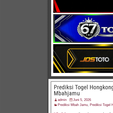
Prediksi Togel Hongkon
Mbahjamu
admin
Juni 5, 2026
Prediksi Mbah Jamu
,
Prediksi Togel