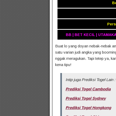
Be
Pers
BB | BET KECIL | UTAMAK
Buat lo yang doyan nebak-nebak angk
satu varian judi angka yang booming
nggak meragukan. Tapi tetep ya, ka
kena tipu!
Intip juga Prediksi Togel Lain :
Prediksi Togel Cambodia
Prediksi Togel Sydney
Prediksi Togel Hongkong