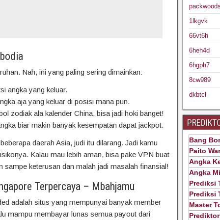
packwoods
1lkgvk
66vt6h
6heh4d
bodia
6hgph7
ruhan. Nah, ini yang paling sering dimainkan:
8cw989
i angka yang keluar.
dkbtcl
ngka aja yang keluar di posisi mana pun.
ol zodiak ala kalender China, bisa jadi hoki banget!
PREDIKT
ngka biar makin banyak kesempatan dapat jackpot.
Bang Bon
beberapa daerah Asia, judi itu dilarang. Jadi kamu
Paito Wa
 risikonya. Kalau mau lebih aman, bisa pake VPN buat
Angka Ke
an sampe keterusan dan malah jadi masalah finansial!
Angka Mi
Prediksi
ingapore Terpercaya – Mbahjamu
Prediksi
ed adalah situs yang mempunyai banyak member
Master T
 selalu mampu membayar lunas semua payout dari
Predikto