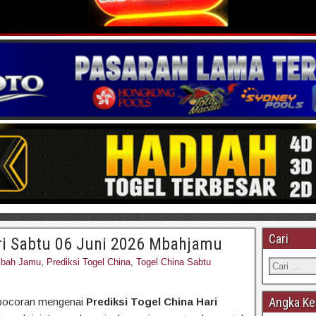
Cari
ari Sabtu 06 Juni 2026 Mbahjamu
Mbah Jamu
,
Prediksi Togel China
,
Togel China Sabtu
Angka Kel
 bocoran mengenai
Prediksi Togel China Hari