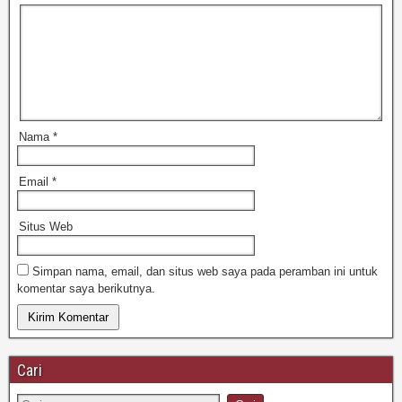
Nama
*
Email
*
Situs Web
Simpan nama, email, dan situs web saya pada peramban ini untuk
komentar saya berikutnya.
Cari