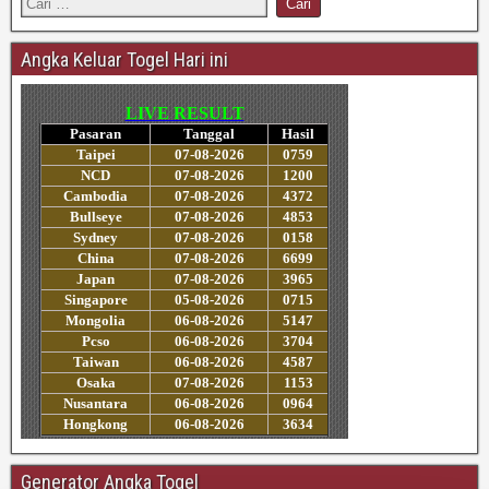
Angka Keluar Togel Hari ini
Generator Angka Togel