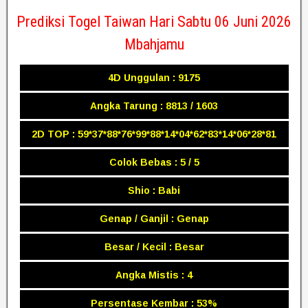
Prediksi Togel Taiwan Hari Sabtu 06 Juni 2026
Mbahjamu
4D Unggulan : 9175
Angka Tarung : 8813 / 1603
2D TOP : 59*37*88*76*99*88*14*04*62*83*14*06*28*81
Colok Bebas : 5 / 5
Shio : Babi
Genap / Ganjil : Genap
Besar / Kecil : Besar
Angka Mistis : 4
Persentase Kembar : 53%