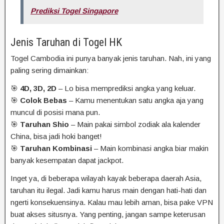
Prediksi Togel Singapore
Jenis Taruhan di Togel
HK
Togel
Cambodia
ini punya banyak jenis taruhan. Nah, ini yang
paling sering dimainkan:
🎯
4D, 3D, 2D
– Lo bisa memprediksi angka yang keluar.
🎯
Colok Bebas
– Kamu menentukan satu angka aja yang
muncul di posisi mana pun.
🎯
Taruhan Shio
– Main pakai simbol zodiak ala kalender
China, bisa jadi hoki banget!
🎯
Taruhan Kombinasi
– Main kombinasi angka biar makin
banyak kesempatan dapat jackpot.
Inget ya, di beberapa wilayah kayak beberapa daerah Asia,
taruhan itu ilegal. Jadi kamu harus main dengan hati-hati dan
ngerti konsekuensinya. Kalau mau lebih aman, bisa pake VPN
buat akses situsnya. Yang penting, jangan sampe keterusan