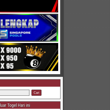
uar Togel Hari ini