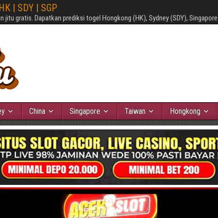
HK | SDY | SGP
 jitu gratis. Dapatkan prediksi togel Hongkong (HK), Sydney (SDY), Singapore (
ey
China
Singapore
Taiwan
Hongkong