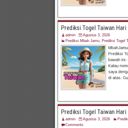
Prediksi Togel Taiwan Har
admin
Agustus 3, 2026
Prediksi Mbah Jamu
,
Prediksi Togel 
MbahJamu 
Prediksi T
bawah ini.
Kalau nomo
saya denga
di atas. Gu
Prediksi Togel Taiwan Har
admin
Agustus 3, 2026
Predi
Comments