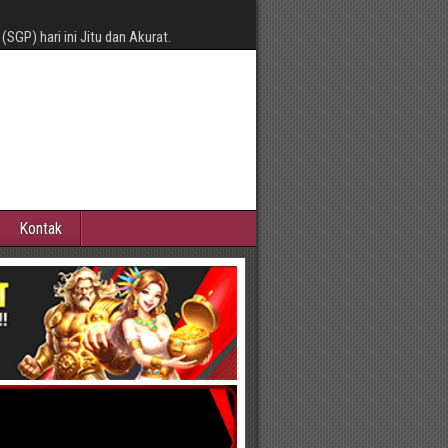
SGP) hari ini Jitu dan Akurat.
Kontak