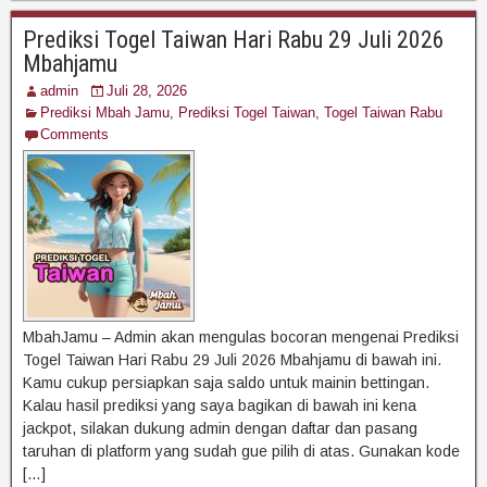
Prediksi Togel Taiwan Hari Rabu 29 Juli 2026
Mbahjamu
admin
Juli 28, 2026
Prediksi Mbah Jamu
,
Prediksi Togel Taiwan
,
Togel Taiwan Rabu
Comments
MbahJamu – Admin akan mengulas bocoran mengenai Prediksi
Togel Taiwan Hari Rabu 29 Juli 2026 Mbahjamu di bawah ini.
Kamu cukup persiapkan saja saldo untuk mainin bettingan.
Kalau hasil prediksi yang saya bagikan di bawah ini kena
jackpot, silakan dukung admin dengan daftar dan pasang
taruhan di platform yang sudah gue pilih di atas. Gunakan kode
[…]