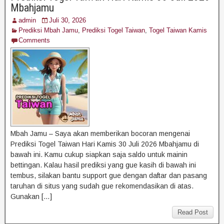
Mbahjamu
admin
Juli 30, 2026
Prediksi Mbah Jamu
,
Prediksi Togel Taiwan
,
Togel Taiwan Kamis
Comments
Mbah Jamu – Saya akan memberikan bocoran mengenai
Prediksi Togel Taiwan Hari Kamis 30 Juli 2026 Mbahjamu di
bawah ini. Kamu cukup siapkan saja saldo untuk mainin
bettingan. Kalau hasil prediksi yang gue kasih di bawah ini
tembus, silakan bantu support gue dengan daftar dan pasang
taruhan di situs yang sudah gue rekomendasikan di atas.
Gunakan […]
Read Post