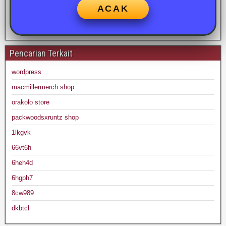
ACAK
Pencarian Terkait
wordpress
macmillermerch shop
orakolo store
packwoodsxruntz shop
1lkgvk
66vt6h
6heh4d
6hgph7
8cw989
dkbtcl