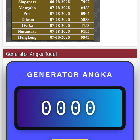
Generator Angka Togel
GENERATOR ANGKA
0000