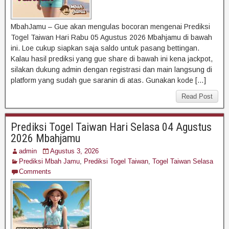
MbahJamu – Gue akan mengulas bocoran mengenai Prediksi
Togel Taiwan Hari Rabu 05 Agustus 2026 Mbahjamu di bawah
ini. Loe cukup siapkan saja saldo untuk pasang bettingan.
Kalau hasil prediksi yang gue share di bawah ini kena jackpot,
silakan dukung admin dengan registrasi dan main langsung di
platform yang sudah gue saranin di atas. Gunakan kode […]
Read Post
Prediksi Togel Taiwan Hari Selasa 04 Agustus
2026 Mbahjamu
admin
Agustus 3, 2026
Prediksi Mbah Jamu
,
Prediksi Togel Taiwan
,
Togel Taiwan Selasa
Comments