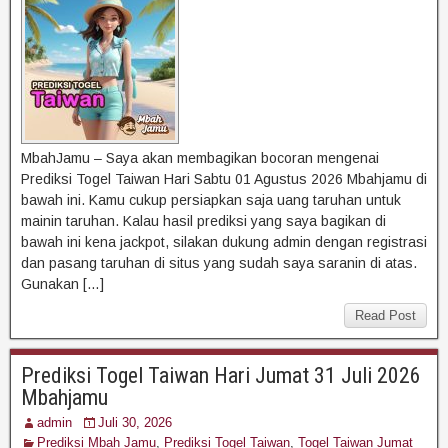
MbahJamu – Saya akan membagikan bocoran mengenai
Prediksi Togel Taiwan Hari Sabtu 01 Agustus 2026 Mbahjamu di
bawah ini. Kamu cukup persiapkan saja uang taruhan untuk
mainin taruhan. Kalau hasil prediksi yang saya bagikan di
bawah ini kena jackpot, silakan dukung admin dengan registrasi
dan pasang taruhan di situs yang sudah saya saranin di atas.
Gunakan […]
Read Post
Prediksi Togel Taiwan Hari Jumat 31 Juli 2026
Mbahjamu
admin
Juli 30, 2026
Prediksi Mbah Jamu
,
Prediksi Togel Taiwan
,
Togel Taiwan Jumat