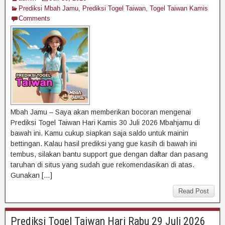
Prediksi Mbah Jamu
,
Prediksi Togel Taiwan
,
Togel Taiwan Kamis
Comments
Mbah Jamu – Saya akan memberikan bocoran mengenai
Prediksi Togel Taiwan Hari Kamis 30 Juli 2026 Mbahjamu di
bawah ini. Kamu cukup siapkan saja saldo untuk mainin
bettingan. Kalau hasil prediksi yang gue kasih di bawah ini
tembus, silakan bantu support gue dengan daftar dan pasang
taruhan di situs yang sudah gue rekomendasikan di atas.
Gunakan […]
Read Post
Prediksi Togel Taiwan Hari Rabu 29 Juli 2026