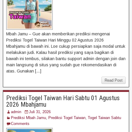
Mbah Jamu – Gue akan memberikan prediksi mengenai
Prediksi Togel Taiwan Hari Minggu 02 Agustus 2026
Mbahjamu di bawah ini. Loe cukup persiapkan saja modal untuk
melakukan judi. Kalau hasil prediksi yang saya bagikan di
bawah ini tembus, silakan bantu support admin dengan join dan
main langsung di situs yang sudah gue rekomendasikan di
atas. Gunakan […]
Read Post
Prediksi Togel Taiwan Hari Sabtu 01 Agustus
2026 Mbahjamu
admin
Juli 31, 2026
Prediksi Mbah Jamu
,
Prediksi Togel Taiwan
,
Togel Taiwan Sabtu
Comments