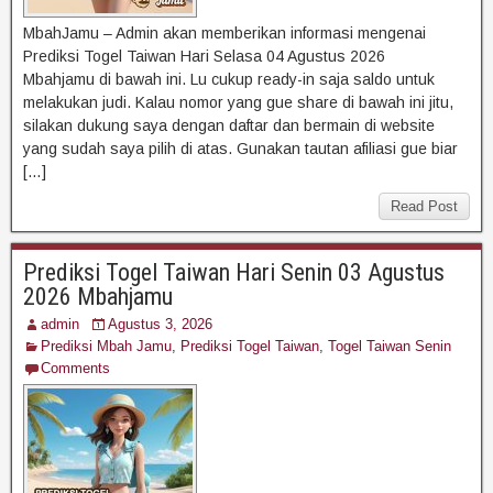
MbahJamu – Admin akan memberikan informasi mengenai
Prediksi Togel Taiwan Hari Selasa 04 Agustus 2026
Mbahjamu di bawah ini. Lu cukup ready-in saja saldo untuk
melakukan judi. Kalau nomor yang gue share di bawah ini jitu,
silakan dukung saya dengan daftar dan bermain di website
yang sudah saya pilih di atas. Gunakan tautan afiliasi gue biar
[…]
Read Post
Prediksi Togel Taiwan Hari Senin 03 Agustus
2026 Mbahjamu
admin
Agustus 3, 2026
Prediksi Mbah Jamu
,
Prediksi Togel Taiwan
,
Togel Taiwan Senin
Comments