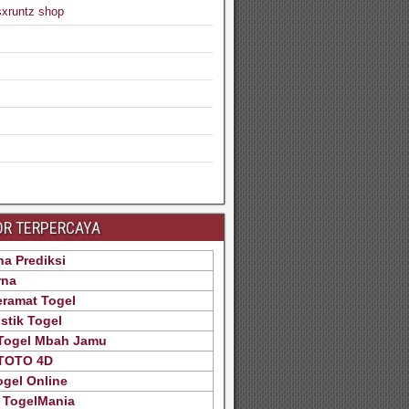
xruntz shop
OR TERPERCAYA
a Prediksi
rna
ramat Togel
stik Togel
 Togel Mbah Jamu
 TOTO 4D
ogel Online
r TogelMania