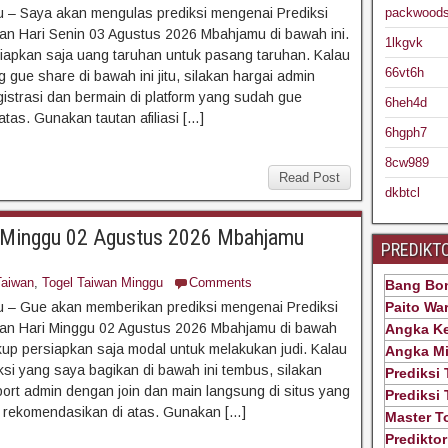
 – Saya akan mengulas prediksi mengenai Prediksi
packwoods
an Hari Senin 03 Agustus 2026 Mbahjamu di bawah ini.
1lkgvk
iapkan saja uang taruhan untuk pasang taruhan. Kalau
66vt6h
 gue share di bawah ini jitu, silakan hargai admin
istrasi dan bermain di platform yang sudah gue
6heh4d
atas. Gunakan tautan afiliasi […]
6hgph7
8cw989
Read Post
dkbtcl
i Minggu 02 Agustus 2026 Mbahjamu
PREDIKT
Taiwan
,
Togel Taiwan Minggu
Comments
Bang Bon
 – Gue akan memberikan prediksi mengenai Prediksi
Paito Wa
wan Hari Minggu 02 Agustus 2026 Mbahjamu di bawah
Angka Ke
ukup persiapkan saja modal untuk melakukan judi. Kalau
Angka Mi
iksi yang saya bagikan di bawah ini tembus, silakan
Prediksi
ort admin dengan join dan main langsung di situs yang
Prediksi
 rekomendasikan di atas. Gunakan […]
Master T
Predikto