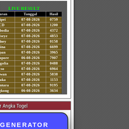
r Angka Togel
GENERATOR