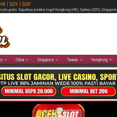
HK | SDY | SGP
 jitu gratis. Dapatkan prediksi togel Hongkong (HK), Sydney (SDY), Singapore (
ey
China
Singapore
Taiwan
Hongkong