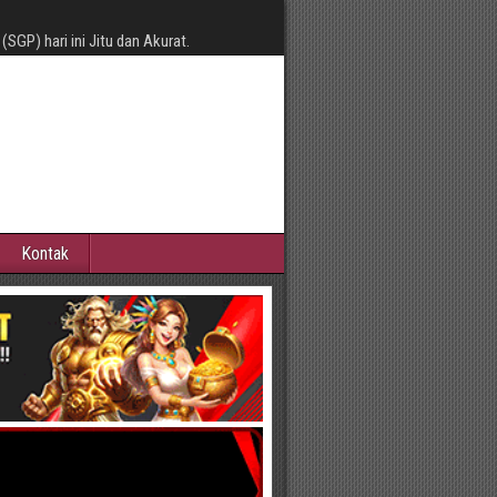
SGP) hari ini Jitu dan Akurat.
Kontak