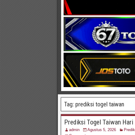
Tag:
prediksi togel taiwan
Prediksi Togel Taiwan Har
admin
Agustus 5, 2026
Predi