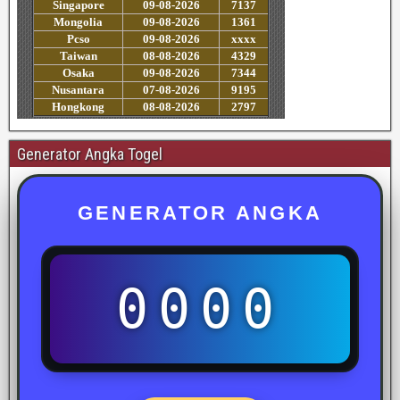
Generator Angka Togel
GENERATOR ANGKA
0000