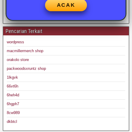
ACAK
Pencarian Terkait
wordpress
macmillermerch shop
orakolo store
packwoodsxruntz shop
1lkgvk
66vt6h
6heh4d
6hgph7
8cw989
dkbtcl