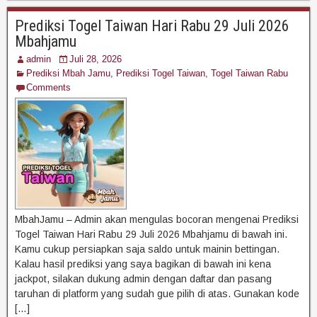
Prediksi Togel Taiwan Hari Rabu 29 Juli 2026
Mbahjamu
admin
Juli 28, 2026
Prediksi Mbah Jamu
,
Prediksi Togel Taiwan
,
Togel Taiwan Rabu
Comments
MbahJamu – Admin akan mengulas bocoran mengenai Prediksi
Togel Taiwan Hari Rabu 29 Juli 2026 Mbahjamu di bawah ini.
Kamu cukup persiapkan saja saldo untuk mainin bettingan.
Kalau hasil prediksi yang saya bagikan di bawah ini kena
jackpot, silakan dukung admin dengan daftar dan pasang
taruhan di platform yang sudah gue pilih di atas. Gunakan kode
[…]