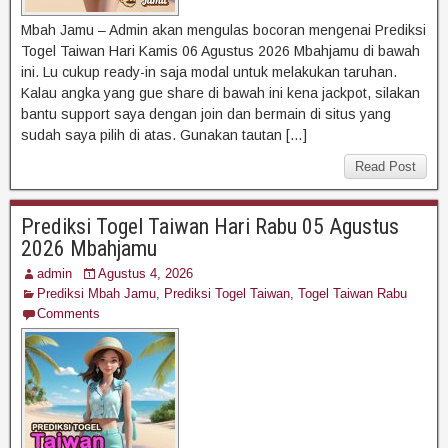
Mbah Jamu – Admin akan mengulas bocoran mengenai Prediksi
Togel Taiwan Hari Kamis 06 Agustus 2026 Mbahjamu di bawah
ini. Lu cukup ready-in saja modal untuk melakukan taruhan.
Kalau angka yang gue share di bawah ini kena jackpot, silakan
bantu support saya dengan join dan bermain di situs yang
sudah saya pilih di atas. Gunakan tautan […]
Read Post
Prediksi Togel Taiwan Hari Rabu 05 Agustus
2026 Mbahjamu
admin
Agustus 4, 2026
Prediksi Mbah Jamu
,
Prediksi Togel Taiwan
,
Togel Taiwan Rabu
Comments