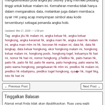
mengidentifikasi pola angka jitu Sidney yang memiliki peluang
tinggi untuk keluar malam ini. Kemahiran mereka tidak hanya
dalam menganalisis data, melainkan juga dalam membaca
syair HK yang acap menyimpan simbol atau kode
tersembunyi sebagai penanda angka hoki.
Updated: Mei 17, 2026 — 1:58 pm
Tag:
angka jitu hk malam ini
,
angka keluar hk
,
angka keluar
hongkong
,
angka keramat hk
,
angka main hk
,
angka main hk malam
ini
,
angka main mlm ini hk
,
bocoran hk malam ini
,
data hk
,
data hk
lengkap
,
data keluar hongkong
,
ekor hongkong malam ini
,
hongkong
keluar malam ini
,
hongkong pools
,
hongkong togel
,
keluarnya hk hari
ini
,
nomor hk hari ini
,
nomor hongkong
,
p?ediksi hk
,
paito harian hk
,
paito hk
,
paito hk 6d
,
paito hk warna
,
paito hongkong
,
paito warna hk
,
paito warna hongkong
,
pengeluaran hk mlm ini
,
prediksi hk malam ini
,
prediksi hk mbahjamu
,
prediksi togel hongkong
,
sya�r hk
,
togel hkg
,
toto hk hari ini
← Previous Post
Next Post →
Tinggalkan Balasan
Alamat email Anda tidak akan dipublikasikan.
Ruas yang wajib