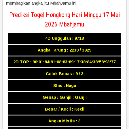
membagikan angka jitu MbahJamu ini.
Prediksi Togel Hongkong Hari Minggu 17 Mei
2026 Mbahjamu
4D Unggulan : 9718
Angka Tarung : 2238 / 3929
2D TOP : 90*01*84*91*08*83*89*17*38*84*38*58*93*77
Colok Bebas : 9 / 3
Shio : Naga
Genap / Ganjil : Ganjil
Besar / Kecil : Kecil
Angka Mistis : 3