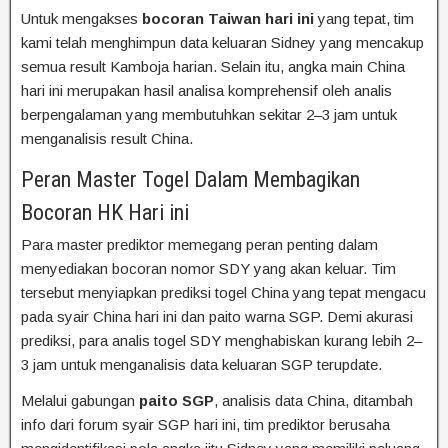
Untuk mengakses
bocoran Taiwan hari ini
yang tepat, tim
kami telah menghimpun data keluaran Sidney yang mencakup
semua result Kamboja harian. Selain itu, angka main China
hari ini merupakan hasil analisa komprehensif oleh analis
berpengalaman yang membutuhkan sekitar 2–3 jam untuk
menganalisis result China.
Peran Master Togel Dalam Membagikan
Bocoran HK Hari ini
Para master prediktor memegang peran penting dalam
menyediakan bocoran nomor SDY yang akan keluar. Tim
tersebut menyiapkan prediksi togel China yang tepat mengacu
pada syair China hari ini dan paito warna SGP. Demi akurasi
prediksi, para analis togel SDY menghabiskan kurang lebih 2–
3 jam untuk menganalisis data keluaran SGP terupdate.
Melalui gabungan
paito SGP
, analisis data China, ditambah
info dari forum syair SGP hari ini, tim prediktor berusaha