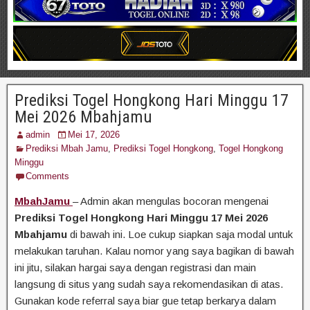
Prediksi Togel Hongkong Hari Minggu 17
Mei 2026 Mbahjamu
admin
Mei 17, 2026
Prediksi Mbah Jamu
,
Prediksi Togel Hongkong
,
Togel Hongkong
Minggu
Comments
MbahJamu
–
Admin
akan mengulas bocoran mengenai
Prediksi Togel Hongkong Hari Minggu 17 Mei 2026
Mbahjamu
di bawah ini. Loe cukup siapkan saja modal untuk
melakukan taruhan. Kalau nomor yang saya bagikan di bawah
ini jitu, silakan hargai saya dengan registrasi dan main
langsung di situs yang sudah saya rekomendasikan di atas.
Gunakan kode referral saya biar gue tetap berkarya dalam