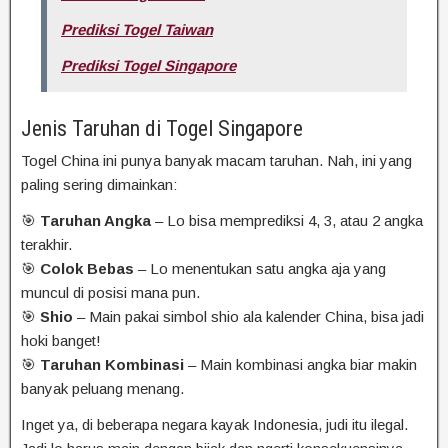
Prediksi Togel Taiwan
Prediksi Togel Singapore
Jenis Taruhan di Togel
Singapore
Togel
China
ini punya banyak macam taruhan. Nah, ini yang
paling sering dimainkan:
🎯
Taruhan Angka
– Lo bisa memprediksi 4, 3, atau 2 angka
terakhir.
🎯
Colok Bebas
– Lo menentukan satu angka aja yang
muncul di posisi mana pun.
🎯
Shio
– Main pakai simbol shio ala kalender China, bisa jadi
hoki banget!
🎯
Taruhan Kombinasi
– Main kombinasi angka biar makin
banyak peluang menang.
Inget ya, di beberapa negara kayak Indonesia, judi itu ilegal.