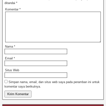
ditandai
*
Komentar
*
Nama
*
Email
*
Situs Web
Simpan nama, email, dan situs web saya pada peramban ini untuk
komentar saya berikutnya.