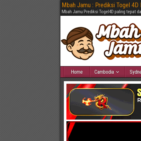
Mbah Jamu : Prediksi Togel 4D 
Mbah Jamu Prediksi Togel4D paling tepat dan
Home
Cambodia
Sydn