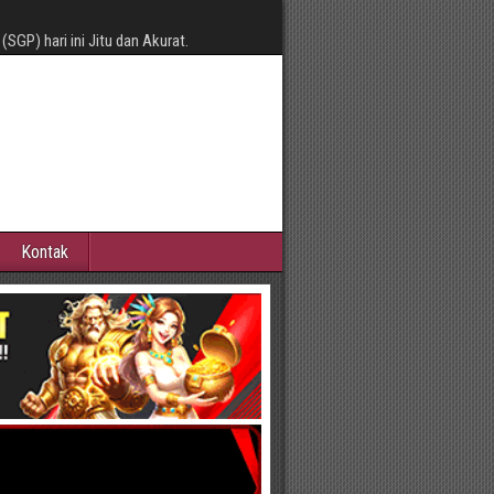
SGP) hari ini Jitu dan Akurat.
Kontak