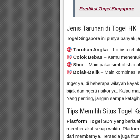
Prediksi Togel Singapore
Jenis Taruhan di Togel
HK
Togel
Singapore
ini punya banyak je
Taruhan Angka
– Lo bisa tebak 
Colok Bebas
– Kamu menentukan
Shio
– Main pakai simbol shio al
Bolak-Balik
– Main kombinasi a
Inget ya, di beberapa wilayah kayak 
bijak dan ngerti risikonya. Kalau m
Yang penting, jangan sampe ketagih
Tips Memilih Situs Togel 
Platform Togel SDY
yang berkual
member aktif setiap waktu. Platfor
dari membernya. Tersedia juga fitu