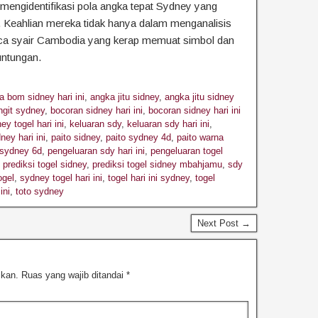
a mengidentifikasi pola angka tepat Sydney yang
. Keahlian mereka tidak hanya dalam menganalisis
ca syair Cambodia yang kerap memuat simbol dan
untungan.
a bom sidney hari ini
,
angka jitu sidney
,
angka jitu sidney
ngit sydney
,
bocoran sidney hari ini
,
bocoran sidney hari ini
ey togel hari ini
,
keluaran sdy
,
keluaran sdy hari ini
,
ney hari ini
,
paito sidney
,
paito sydney 4d
,
paito warna
 sydney 6d
,
pengeluaran sdy hari ini
,
pengeluaran togel
,
prediksi togel sidney
,
prediksi togel sidney mbahjamu
,
sdy
ogel
,
sydney togel hari ini
,
togel hari ini sydney
,
togel
ini
,
toto sydney
Next Post →
ikan.
Ruas yang wajib ditandai
*