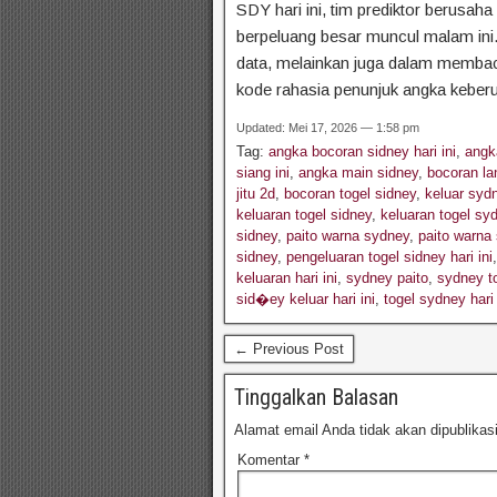
SDY hari ini, tim prediktor berusah
berpeluang besar muncul malam ini
data, melainkan juga dalam memba
kode rahasia penunjuk angka keber
Updated: Mei 17, 2026 — 1:58 pm
Tag:
angka bocoran sidney hari ini
,
angk
siang ini
,
angka main sidney
,
bocoran la
jitu 2d
,
bocoran togel sidney
,
keluar sydn
keluaran togel sidney
,
keluaran togel syd
sidney
,
paito warna sydney
,
paito warna
sidney
,
pengeluaran togel sidney hari ini
keluaran hari ini
,
sydney paito
,
sydney t
sid�ey keluar hari ini
,
togel sydney hari 
← Previous Post
Tinggalkan Balasan
Alamat email Anda tidak akan dipublikas
Komentar
*