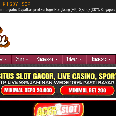
HK | SDY | SGP
 jitu gratis. Dapatkan prediksi togel Hongkong (HK), Sydney (SDY), Singapore (
ey
China
Singapore
Taiwan
Hongkong