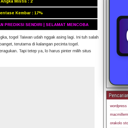
Angka Mistis : 2
entase Kembar : 17%
AN PREDIKSI SENDIRI | SELAMAT MENCOBA
a, togel Taiwan udah nggak asing lagi. Ini tuh salah
banget, terutama di kalangan pecinta togel.
gukan. Tapi tetep ya, lo harus pinter milih situs
Pencarian
wordpress
macmiller
orakolo sto