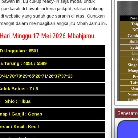
 bawah ini. Lu cukup ready-
in
saja modal untuk
gue kasih di bawah ini kena jackpot, silakan dukung
 di website yang sudah gue saranin di atas. Gunakan
 semangat dalam membagikan angka jitu Mbah Jamu ini.
y Hari Minggu 17 Mei 2026 Mbahjamu
D Unggulan : 8501
a Tarung : 4051 / 5599
0*41*78*79*29*65*28*71*26*37*37*23
olok Bebas : 7 / 6
Shio : Tikus
Generato
ap / Ganjil : Genap
esar / Kecil : Kecil