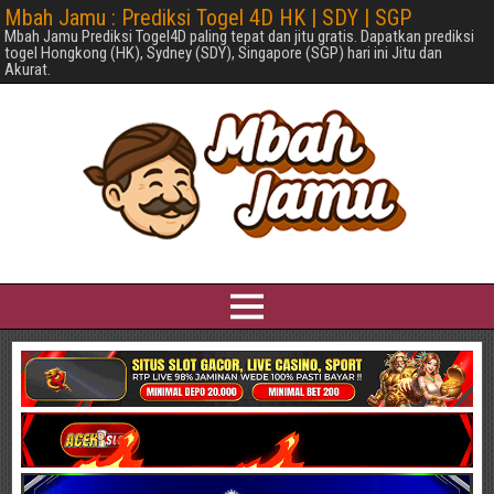
Mbah Jamu : Prediksi Togel 4D HK | SDY | SGP
Mbah Jamu Prediksi Togel4D paling tepat dan jitu gratis. Dapatkan prediksi
togel Hongkong (HK), Sydney (SDY), Singapore (SGP) hari ini Jitu dan
Akurat.