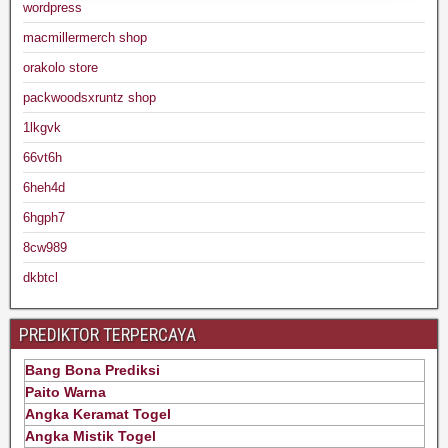
wordpress
macmillermerch shop
orakolo store
packwoodsxruntz shop
1lkgvk
66vt6h
6heh4d
6hgph7
8cw989
dkbtcl
PREDIKTOR TERPERCAYA
Bang Bona Prediksi
Paito Warna
Angka Keramat Togel
Angka Mistik Togel