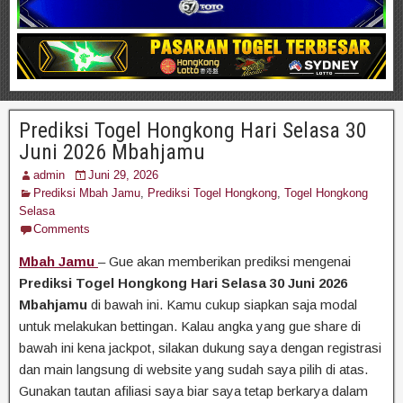
Prediksi Togel Hongkong Hari Selasa 30
Juni 2026 Mbahjamu
admin
Juni 29, 2026
Prediksi Mbah Jamu
,
Prediksi Togel Hongkong
,
Togel Hongkong
Selasa
Comments
Mbah Jamu
– Gue akan memberikan prediksi mengenai
Prediksi Togel Hongkong Hari Selasa 30 Juni 2026
Mbahjamu
di bawah ini. Kamu cukup siapkan saja modal
untuk melakukan bettingan. Kalau angka yang gue
share
di
bawah ini kena jackpot, silakan dukung saya dengan registrasi
dan main langsung di website yang sudah saya pilih di atas.
Gunakan tautan afiliasi saya biar saya tetap berkarya dalam