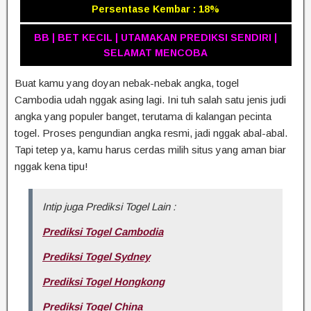
Persentase Kembar : 18%
BB | BET KECIL | UTAMAKAN PREDIKSI SENDIRI |
SELAMAT MENCOBA
Buat kamu yang doyan nebak-nebak angka, togel
Cambodia udah nggak asing lagi. Ini tuh salah satu jenis judi
angka yang populer banget, terutama di kalangan pecinta
togel. Proses pengundian angka resmi, jadi nggak abal-abal.
Tapi tetep ya, kamu harus cerdas milih situs yang aman biar
nggak kena tipu!
Intip juga Prediksi Togel Lain :
Prediksi Togel Cambodia
Prediksi Togel Sydney
Prediksi Togel Hongkong
Prediksi Togel China