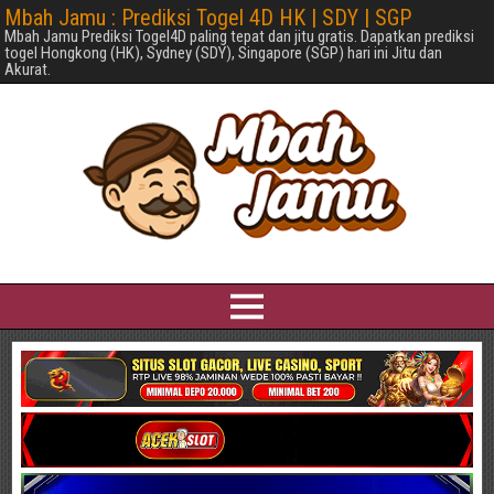
Mbah Jamu : Prediksi Togel 4D HK | SDY | SGP
Mbah Jamu Prediksi Togel4D paling tepat dan jitu gratis. Dapatkan prediksi
togel Hongkong (HK), Sydney (SDY), Singapore (SGP) hari ini Jitu dan
Akurat.