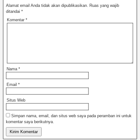
Alamat email Anda tidak akan dipublikasikan.
Ruas yang wajib
ditandai
*
Komentar
*
Nama
*
Email
*
Situs Web
Simpan nama, email, dan situs web saya pada peramban ini untuk
komentar saya berikutnya.