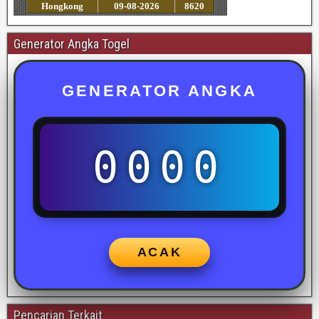
Generator Angka Togel
GENERATOR ANGKA
0000
ACAK
Pencarian Terkait