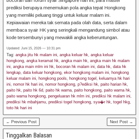
bocoran dari forum syair Singapore hari ini, para master
prediksi berupaya menemukan pola angka tepat Hongkong
yang memiliki peluang tinggi untuk keluar malam ini.
Kepiawaian mereka tak semata pada olah data, serta dalam
membaca syair HK yang seringkali mengandung simbol atau
kode tersembunyi yang mewakili angka keberuntungan.
Updated: Juni 15, 2026 — 10:31 pm
Tag:
angka jitu hk malam ini
,
angka keluar hk
,
angka keluar
hongkong
,
angka keramat hk
,
angka main hk
,
angka main hk malam
ini
,
angka main mlm ini hk
,
bocoran hk malam ini
,
data hk
,
data hk
lengkap
,
data keluar hongkong
,
ekor hongkong malam ini
,
hongkong
keluar malam ini
,
hongkong pools
,
hongkong togel
,
keluarnya hk hari
ini
,
nomor hk hari ini
,
nomor hongkong
,
p?ediksi hk
,
paito harian hk
,
paito hk
,
paito hk 6d
,
paito hk warna
,
paito hongkong
,
paito warna hk
,
paito warna hongkong
,
pengeluaran hk mlm ini
,
prediksi hk malam ini
,
prediksi hk mbahjamu
,
prediksi togel hongkong
,
sya�r hk
,
togel hkg
,
toto hk hari ini
← Previous Post
Next Post →
Tinggalkan Balasan