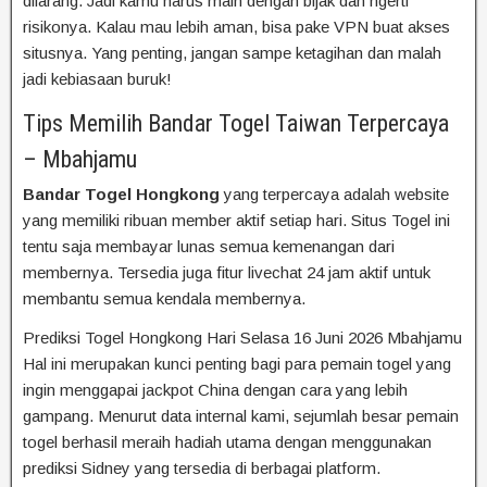
dilarang. Jadi kamu harus main dengan bijak dan ngerti
risikonya. Kalau mau lebih aman, bisa pake VPN buat akses
situsnya. Yang penting, jangan sampe ketagihan dan malah
jadi kebiasaan buruk!
Tips Memilih Bandar Togel Taiwan Terpercaya
– Mbahjamu
Bandar Togel Hongkong
yang terpercaya adalah website
yang memiliki ribuan member aktif setiap hari. Situs Togel ini
tentu saja membayar lunas semua kemenangan dari
membernya. Tersedia juga fitur livechat 24 jam aktif untuk
membantu semua kendala membernya.
Prediksi Togel Hongkong Hari Selasa 16 Juni 2026 Mbahjamu
Hal ini merupakan kunci penting bagi para pemain togel yang
ingin menggapai jackpot China dengan cara yang lebih
gampang. Menurut data internal kami, sejumlah besar pemain
togel berhasil meraih hadiah utama dengan menggunakan
prediksi Sidney yang tersedia di berbagai platform.