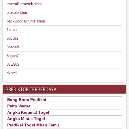
macmillermerch shop
orakolo store
packwoodsxruntz shop
1lkgvk
66vt6h
6heh4d
6hgph7
8cw989
dkbtcl
PREDIKTOR TERPERCAYA
Bang Bona Prediksi
Paito Warna
Angka Keramat Togel
Angka Mistik Togel
Prediksi Togel Mbah Jamu