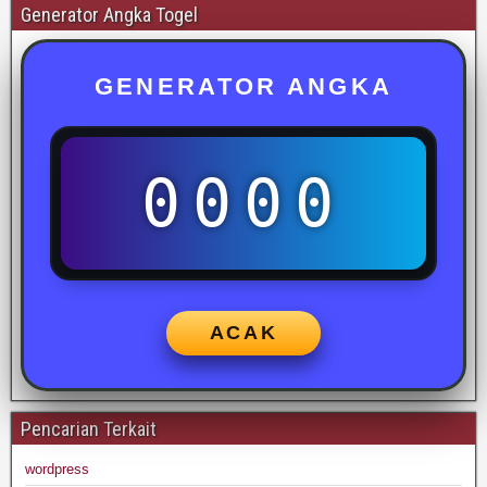
Generator Angka Togel
GENERATOR ANGKA
0000
ACAK
Pencarian Terkait
wordpress