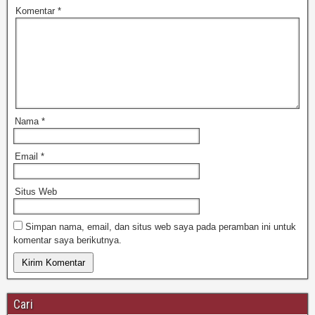
Komentar
*
Nama
*
Email
*
Situs Web
Simpan nama, email, dan situs web saya pada peramban ini untuk
komentar saya berikutnya.
Cari