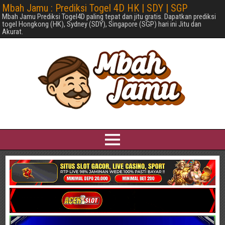
Mbah Jamu : Prediksi Togel 4D HK | SDY | SGP
Mbah Jamu Prediksi Togel4D paling tepat dan jitu gratis. Dapatkan prediksi
togel Hongkong (HK), Sydney (SDY), Singapore (SGP) hari ini Jitu dan
Akurat.