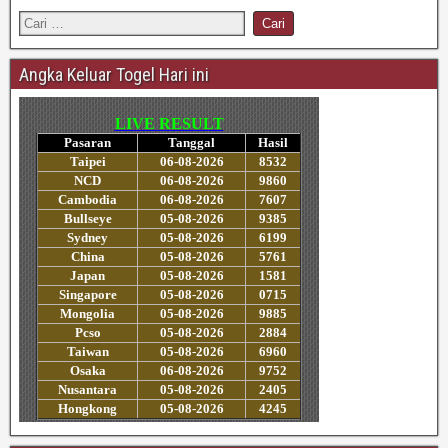
Angka Keluar Togel Hari ini