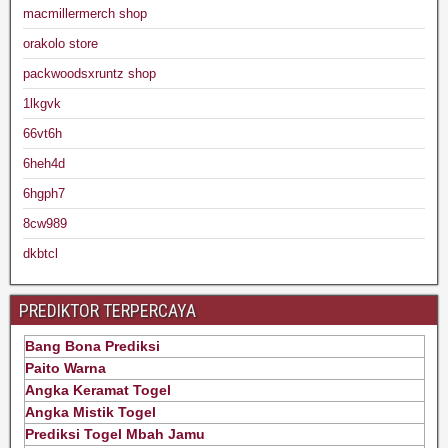
macmillermerch shop
orakolo store
packwoodsxruntz shop
1lkgvk
66vt6h
6heh4d
6hgph7
8cw989
dkbtcl
PREDIKTOR TERPERCAYA
Bang Bona Prediksi
Paito Warna
Angka Keramat Togel
Angka Mistik Togel
Prediksi Togel Mbah Jamu