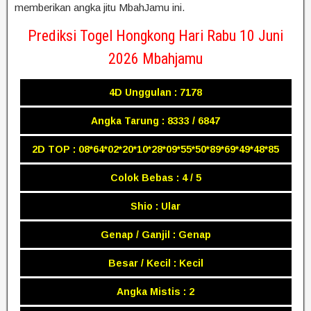
memberikan angka jitu MbahJamu ini.
Prediksi Togel Hongkong Hari Rabu 10 Juni
2026 Mbahjamu
4D Unggulan : 7178
Angka Tarung : 8333 / 6847
2D TOP : 08*64*02*20*10*28*09*55*50*89*69*49*48*85
Colok Bebas : 4 / 5
Shio : Ular
Genap / Ganjil : Genap
Besar / Kecil : Kecil
Angka Mistis : 2