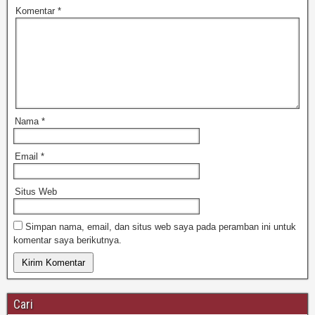
Komentar
*
Nama
*
Email
*
Situs Web
Simpan nama, email, dan situs web saya pada peramban ini untuk
komentar saya berikutnya.
Cari