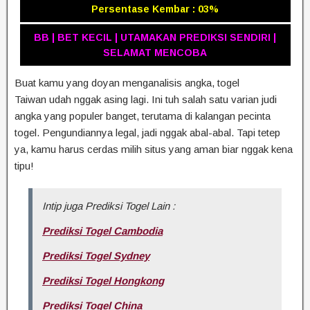
Persentase Kembar : 03%
BB | BET KECIL | UTAMAKAN PREDIKSI SENDIRI |
SELAMAT MENCOBA
Buat kamu yang doyan menganalisis angka, togel
Taiwan udah nggak asing lagi. Ini tuh salah satu varian judi
angka yang populer banget, terutama di kalangan pecinta
togel. Pengundiannya legal, jadi nggak abal-abal. Tapi tetep
ya, kamu harus cerdas milih situs yang aman biar nggak kena
tipu!
Intip juga Prediksi Togel Lain :
Prediksi Togel Cambodia
Prediksi Togel Sydney
Prediksi Togel Hongkong
Prediksi Togel China