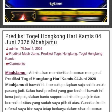
Prediksi Togel Hongkong Hari Kamis 04
Juni 2026 Mbahjamu
admin
Juni 4, 2026
Prediksi Mbah Jamu
,
Prediksi Togel Hongkong
,
Togel Hongkong
Kamis
Comments
MbahJamu
–
Admin
akan memberikan bocoran mengenai
Prediksi Togel Hongkong Hari Kamis 04 Juni 2026
Mbahjamu
di bawah ini. Loe cukup siapkan saja saldo untuk
pasang judi. Kalau hasil prediksi yang gue kasih di bawah ini
kena jackpot, silakan bantu support
admin
dengan
join
dan
bermain di situs yang sudah saya pilih di atas. Gunakan kode
referral saya biar saya tetap berkarya dalam
share
bocoran