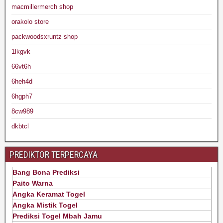
macmillermerch shop
orakolo store
packwoodsxruntz shop
1lkgvk
66vt6h
6heh4d
6hgph7
8cw989
dkbtcl
PREDIKTOR TERPERCAYA
Bang Bona Prediksi
Paito Warna
Angka Keramat Togel
Angka Mistik Togel
Prediksi Togel Mbah Jamu