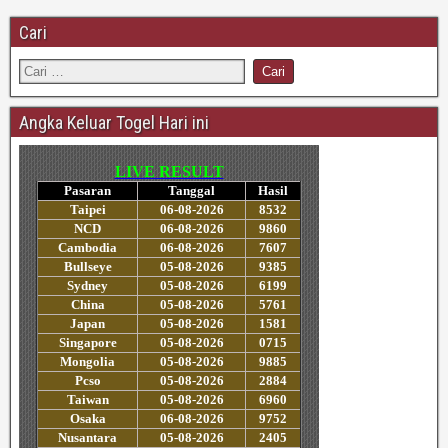
Cari
Angka Keluar Togel Hari ini