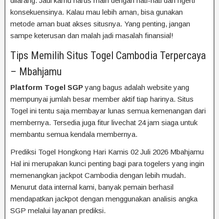
dilarang. Jadi kamu harus main dengan hati-hati dan ngerti
konsekuensinya. Kalau mau lebih aman, bisa gunakan
metode aman buat akses situsnya. Yang penting, jangan
sampe keterusan dan malah jadi masalah finansial!
Tips Memilih Situs Togel Cambodia Terpercaya
– Mbahjamu
Platform Togel SGP
yang bagus adalah website yang
mempunyai jumlah besar member aktif tiap harinya. Situs
Togel ini tentu saja membayar lunas semua kemenangan dari
membernya. Tersedia juga fitur livechat 24 jam siaga untuk
membantu semua kendala membernya.
Prediksi Togel Hongkong Hari Kamis 02 Juli 2026 Mbahjamu
Hal ini merupakan kunci penting bagi para togelers yang ingin
memenangkan jackpot Cambodia dengan lebih mudah.
Menurut data internal kami, banyak pemain berhasil
mendapatkan jackpot dengan menggunakan analisis angka
SGP melalui layanan prediksi.