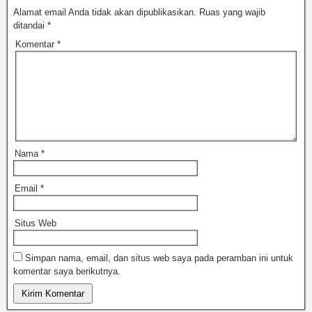
Alamat email Anda tidak akan dipublikasikan.
Ruas yang wajib
ditandai
*
Komentar
*
Nama
*
Email
*
Situs Web
Simpan nama, email, dan situs web saya pada peramban ini untuk
komentar saya berikutnya.