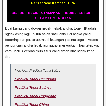
Persentase Kembar : 15%
BB | BET KECIL | UTAMAKAN PREDIKSI SENDIRI |
SELAMAT MENCOBA
Buat kamu yang doyan nebak-nebak angka, togel HK udah
nggak asing lagi. Ini tuh salah satu jenis judi angka yang
booming banget, terutama di kalangan pecinta togel. Proses
pengundian angka legal, jadi nggak meragukan. Tapi tetep ya,
kamu harus cerdas milih situs yang aman biar nggak kena
tipu!
Intip juga Prediksi Togel Lain :
Prediksi Togel Cambodia
Prediksi Togel Sydney
Prediksi Togel Hongkong
Prediksi Togel China