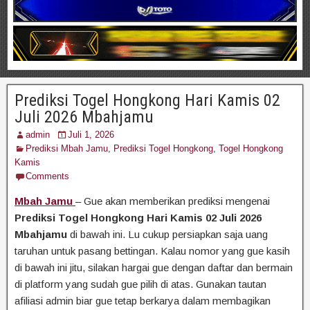
Prediksi Togel Hongkong Hari Kamis 02
Juli 2026 Mbahjamu
admin
Juli 1, 2026
Prediksi Mbah Jamu
,
Prediksi Togel Hongkong
,
Togel Hongkong
Kamis
Comments
Mbah Jamu
– Gue akan memberikan prediksi mengenai
Prediksi Togel Hongkong Hari Kamis 02 Juli 2026
Mbahjamu
di bawah ini. Lu cukup persiapkan saja uang
taruhan untuk pasang bettingan. Kalau nomor yang gue kasih
di bawah ini jitu, silakan hargai gue dengan daftar dan bermain
di platform yang sudah gue pilih di atas. Gunakan tautan
afiliasi
admin
biar gue tetap berkarya dalam membagikan