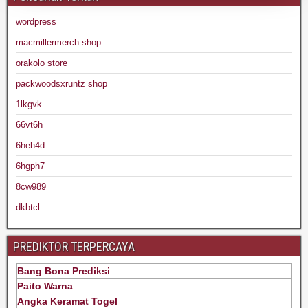
wordpress
macmillermerch shop
orakolo store
packwoodsxruntz shop
1lkgvk
66vt6h
6heh4d
6hgph7
8cw989
dkbtcl
PREDIKTOR TERPERCAYA
Bang Bona Prediksi
Paito Warna
Angka Keramat Togel