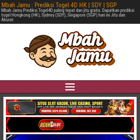
Mbah Jamu : Prediksi Togel 4D HK | SDY | SGP
Mbah Jamu Prediksi Togel4D paling tepat dan jitu gratis. Dapatkan prediksi
togel Hongkong (HK), Sydney (SDY), Singapore (SGP) hari ini Jitu dan
Akurat.