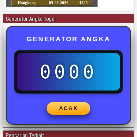
Generator Angka Togel
GENERATOR ANGKA
0000
ACAK
Pencarian Terkait