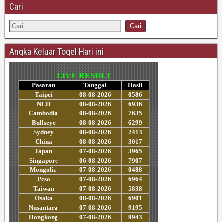
Cari
Angka Keluar Togel Hari ini