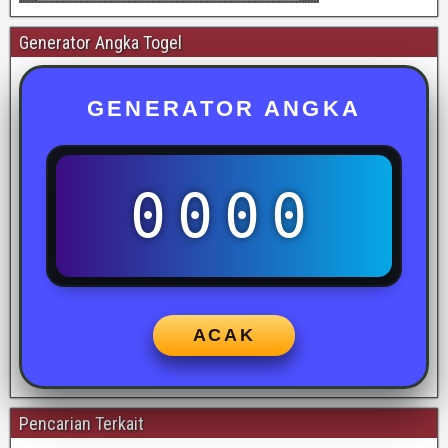
Generator Angka Togel
GENERATOR ANGKA
0000
ACAK
Pencarian Terkait