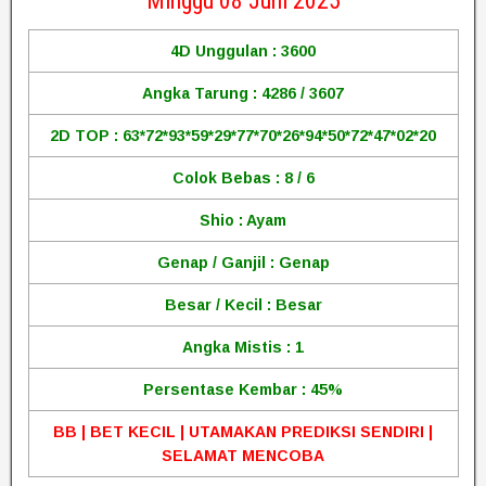
Minggu 08 Juni 2025
4D Unggulan : 3600
Angka Tarung : 4286 / 3607
2D TOP : 63*72*93*59*29*77*70*26*94*50*72*47*02*20
Colok Bebas : 8 / 6
Shio : Ayam
Genap / Ganjil : Genap
Besar / Kecil : Besar
Angka Mistis : 1
Persentase Kembar : 45%
BB | BET KECIL | UTAMAKAN PREDIKSI SENDIRI |
SELAMAT MENCOBA