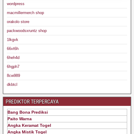
wordpress
macmillermerch shop
orakolo store
packwoodsxruntz shop
1lkgvk
66vt6h
6heh4d
6hgph7
8cw989
dkbtcl
PREDIKTOR TERPERCAYA
Bang Bona Prediksi
Paito Warna
Angka Keramat Togel
Angka Mistik Togel