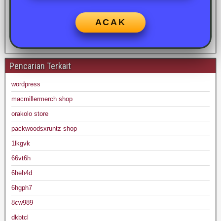
ACAK
Pencarian Terkait
wordpress
macmillermerch shop
orakolo store
packwoodsxruntz shop
1lkgvk
66vt6h
6heh4d
6hgph7
8cw989
dkbtcl