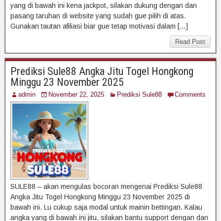
yang di bawah ini kena jackpot, silakan dukung dengan dan
pasang taruhan di website yang sudah gue pilih di atas.
Gunakan tautan afiliasi biar gue tetap motivasi dalam […]
Read Post
Prediksi Sule88 Angka Jitu Togel Hongkong
Minggu 23 November 2025
admin
November 22, 2025
Prediksi Sule88
Comments
SULE88 – akan mengulas bocoran mengenai Prediksi Sule88
Angka Jitu Togel Hongkong Minggu 23 November 2025 di
bawah ini. Lu cukup saja modal untuk mainin bettingan. Kalau
angka yang di bawah ini jitu, silakan bantu support dengan dan