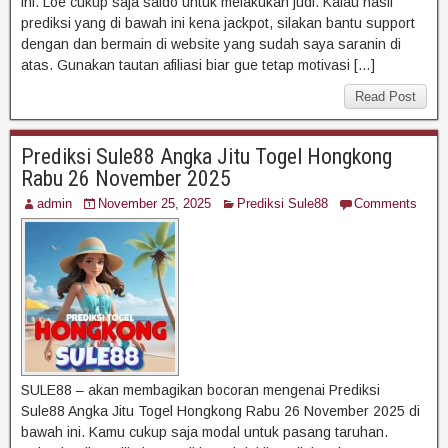
ini. Loe cukup saja saldo untuk melakukan judi. Kalau hasil
prediksi yang di bawah ini kena jackpot, silakan bantu support
dengan dan bermain di website yang sudah saya saranin di
atas. Gunakan tautan afiliasi biar gue tetap motivasi […]
Read Post
Prediksi Sule88 Angka Jitu Togel Hongkong
Rabu 26 November 2025
admin
November 25, 2025
Prediksi Sule88
Comments
SULE88 – akan membagikan bocoran mengenai Prediksi
Sule88 Angka Jitu Togel Hongkong Rabu 26 November 2025 di
bawah ini. Kamu cukup saja modal untuk pasang taruhan.