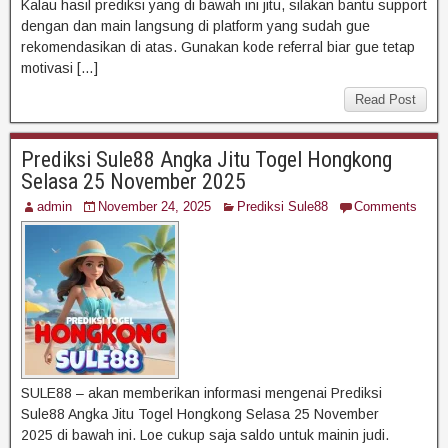
Kalau hasil prediksi yang di bawah ini jitu, silakan bantu support
dengan dan main langsung di platform yang sudah gue
rekomendasikan di atas. Gunakan kode referral biar gue tetap
motivasi […]
Read Post
Prediksi Sule88 Angka Jitu Togel Hongkong
Selasa 25 November 2025
admin
November 24, 2025
Prediksi Sule88
Comments
SULE88 – akan memberikan informasi mengenai Prediksi
Sule88 Angka Jitu Togel Hongkong Selasa 25 November
2025 di bawah ini. Loe cukup saja saldo untuk mainin judi.