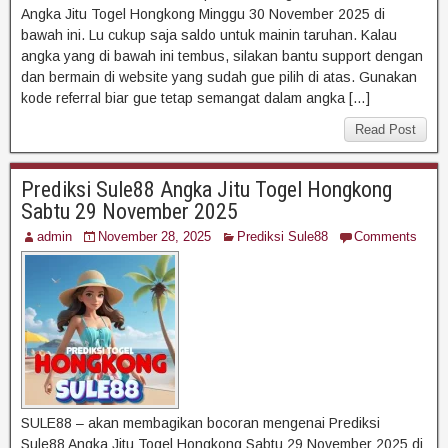
Angka Jitu Togel Hongkong Minggu 30 November 2025 di
bawah ini. Lu cukup saja saldo untuk mainin taruhan. Kalau
angka yang di bawah ini tembus, silakan bantu support dengan
dan bermain di website yang sudah gue pilih di atas. Gunakan
kode referral biar gue tetap semangat dalam angka […]
Read Post
Prediksi Sule88 Angka Jitu Togel Hongkong
Sabtu 29 November 2025
admin
November 28, 2025
Prediksi Sule88
Comments
SULE88 – akan membagikan bocoran mengenai Prediksi
Sule88 Angka Jitu Togel Hongkong Sabtu 29 November 2025 di