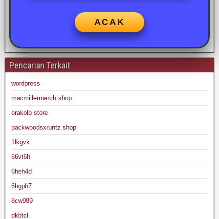
ACAK
Pencarian Terkait
wordpress
macmillermerch shop
orakolo store
packwoodsxruntz shop
1lkgvk
66vt6h
6heh4d
6hgph7
8cw989
dkbtcl