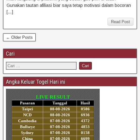
Gunakan tautan afiliasi biar saya tetap motivasi dalam bocoran
[…]
Read Post
← Older Posts
Cari
Angka Keluar Togel Hari ini