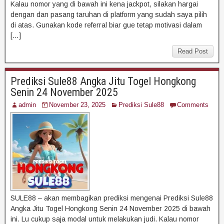
Kalau nomor yang di bawah ini kena jackpot, silakan hargai
dengan dan pasang taruhan di platform yang sudah saya pilih
di atas. Gunakan kode referral biar gue tetap motivasi dalam
[…]
Read Post
Prediksi Sule88 Angka Jitu Togel Hongkong
Senin 24 November 2025
admin
November 23, 2025
Prediksi Sule88
Comments
SULE88 – akan membagikan prediksi mengenai Prediksi Sule88
Angka Jitu Togel Hongkong Senin 24 November 2025 di bawah
ini. Lu cukup saja modal untuk melakukan judi. Kalau nomor