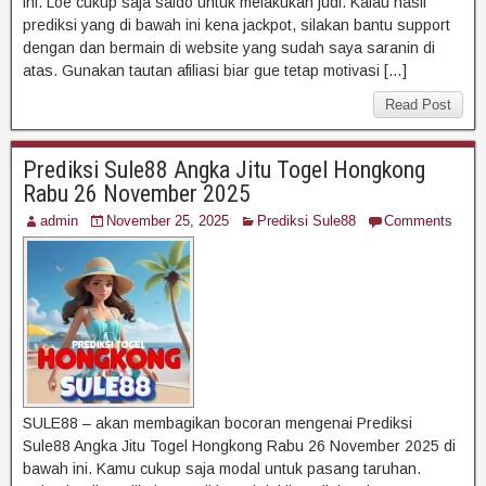
ini. Loe cukup saja saldo untuk melakukan judi. Kalau hasil
prediksi yang di bawah ini kena jackpot, silakan bantu support
dengan dan bermain di website yang sudah saya saranin di
atas. Gunakan tautan afiliasi biar gue tetap motivasi […]
Read Post
Prediksi Sule88 Angka Jitu Togel Hongkong
Rabu 26 November 2025
admin
November 25, 2025
Prediksi Sule88
Comments
SULE88 – akan membagikan bocoran mengenai Prediksi
Sule88 Angka Jitu Togel Hongkong Rabu 26 November 2025 di
bawah ini. Kamu cukup saja modal untuk pasang taruhan.