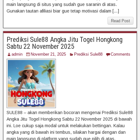
main langsung di situs yang sudah gue saranin di atas.
Gunakan tautan afiliasi biar gue tetap motivasi dalam […]
Read Post
Prediksi Sule88 Angka Jitu Togel Hongkong
Sabtu 22 November 2025
admin
November 21, 2025
Prediksi Sule88
Comments
SULE88 – akan memberikan bocoran mengenai Prediksi Sule88
Angka Jitu Togel Hongkong Sabtu 22 November 2025 di bawah
ini. Loe cukup saja modal untuk melakukan bettingan. Kalau
angka yang di bawah ini tembus, silakan hargai dengan dan
main langsung di platform yang sudah gue pilih di atas.