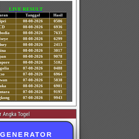
r Angka Togel
GENERATOR