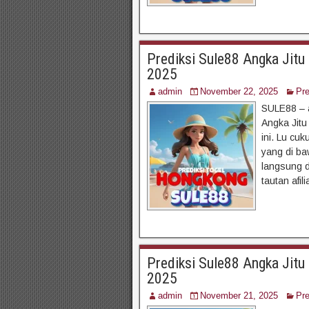
Prediksi Sule88 Angka Jit
2025
admin
November 22, 2025
Pre
SULE88 – 
Angka Jit
ini. Lu cu
yang di ba
langsung d
tautan afil
Prediksi Sule88 Angka Jit
2025
admin
November 21, 2025
Pre