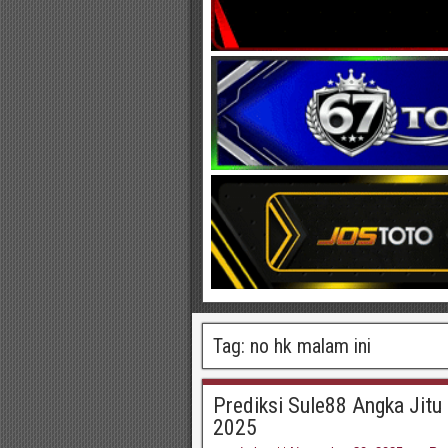
Tag:
no hk malam ini
Prediksi Sule88 Angka Jit
2025