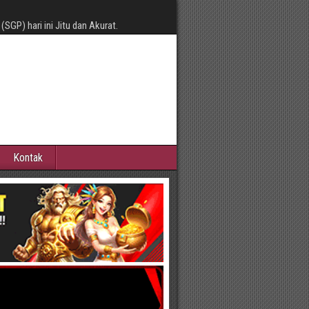
SGP) hari ini Jitu dan Akurat.
Kontak