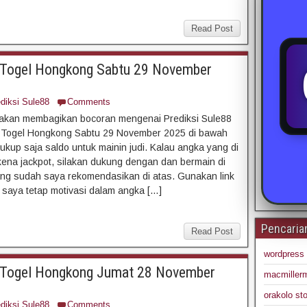
Read Post
u Togel Hongkong Sabtu 29 November
diksi Sule88
Comments
akan membagikan bocoran mengenai Prediksi Sule88
u Togel Hongkong Sabtu 29 November 2025 di bawah
cukup saja saldo untuk mainin judi. Kalau angka yang di
kena jackpot, silakan dukung dengan dan bermain di
ang sudah saya rekomendasikan di atas. Gunakan link
ar saya tetap motivasi dalam angka […]
Pencarian
Read Post
wordpress
u Togel Hongkong Jumat 28 November
macmiller
orakolo sto
diksi Sule88
Comments