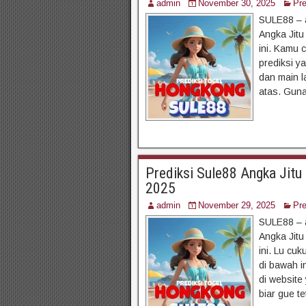
admin
November 30, 2025
Pre
SULE88 – 
Angka Jit
ini. Kamu 
prediksi y
dan main l
atas. Guna
Prediksi Sule88 Angka Jit
2025
admin
November 29, 2025
Pre
SULE88 – 
Angka Jit
ini. Lu cu
di bawah i
di website
biar gue t