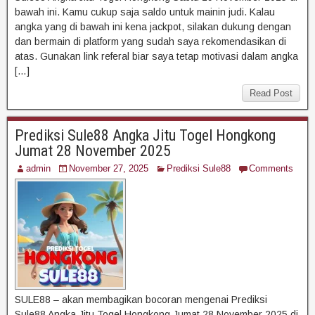
bawah ini. Kamu cukup saja saldo untuk mainin judi. Kalau
angka yang di bawah ini kena jackpot, silakan dukung dengan
dan bermain di platform yang sudah saya rekomendasikan di
atas. Gunakan link referal biar saya tetap motivasi dalam angka
[…]
Read Post
Prediksi Sule88 Angka Jitu Togel Hongkong
Jumat 28 November 2025
admin
November 27, 2025
Prediksi Sule88
Comments
SULE88 – akan membagikan bocoran mengenai Prediksi
Sule88 Angka Jitu Togel Hongkong Jumat 28 November 2025 di