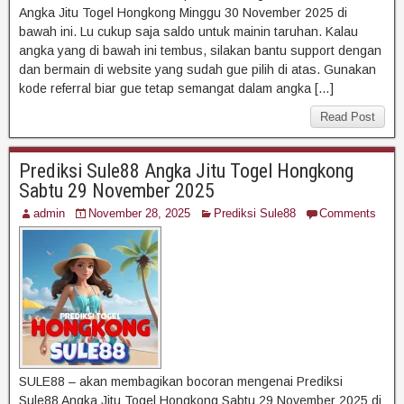
Angka Jitu Togel Hongkong Minggu 30 November 2025 di
bawah ini. Lu cukup saja saldo untuk mainin taruhan. Kalau
angka yang di bawah ini tembus, silakan bantu support dengan
dan bermain di website yang sudah gue pilih di atas. Gunakan
kode referral biar gue tetap semangat dalam angka […]
Read Post
Prediksi Sule88 Angka Jitu Togel Hongkong
Sabtu 29 November 2025
admin
November 28, 2025
Prediksi Sule88
Comments
SULE88 – akan membagikan bocoran mengenai Prediksi
Sule88 Angka Jitu Togel Hongkong Sabtu 29 November 2025 di