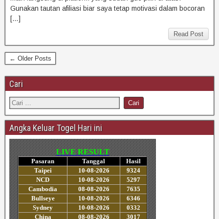
Gunakan tautan afiliasi biar saya tetap motivasi dalam bocoran
[…]
Read Post
← Older Posts
Cari
Angka Keluar Togel Hari ini