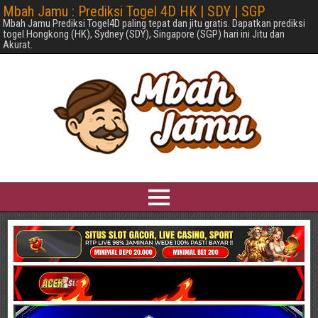
Mbah Jamu : Prediksi Togel 4D HK | SDY | SGP
Mbah Jamu Prediksi Togel4D paling tepat dan jitu gratis. Dapatkan prediksi
togel Hongkong (HK), Sydney (SDY), Singapore (SGP) hari ini Jitu dan
Akurat.